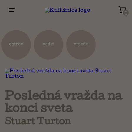
0
Životopisy a reportáže
Kuchárky
ostrov
vedci
vražda
Mapy a cestovanie
Náboženstvo a ezoterika
Posledná vražda na
konci sveta
Stuart Turton