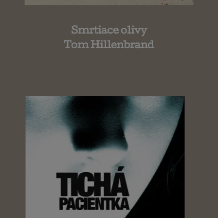
Smrtiace olivy
Tom Hillenbrand