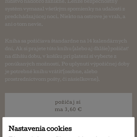
ľudstvo nadobro zanikne. Lenže bezpečnostný
systém vymazal všetkým spomienky na udalosti z
predchádzajúcej noci. Niekto na ostrove je vrah, a
ani o tom nevie.
Kniha sa požičiava štandardne na 14 kalendárnych
dní. Ak si prajete túto knihu (alebo aj ďalšie) požičať
na dlhšiu dobu, v košíku pri platení si vyberte z
ponúkaných možností. Po uplynutí výpožičnej doby
je potrebné knihu vrátiť (osobne, alebo
prostredníctvom pošty, či zásielkovne).
požičaj si
ma 3,60 €
Nastavenia cookies