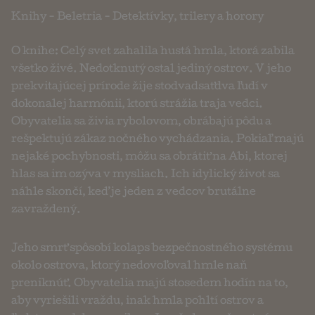
Knihy
-
Beletria
-
Detektívky, trilery a horory
O knihe: Celý svet zahalila hustá hmla, ktorá zabila
všetko živé. Nedotknutý ostal jediný ostrov. V jeho
prekvitajúcej prírode žije stodvadsaťdva ľudí v
dokonalej harmónii, ktorú strážia traja vedci.
Obyvatelia sa živia rybolovom, obrábajú pôdu a
rešpektujú zákaz nočného vychádzania. Pokiaľ majú
nejaké pochybnosti, môžu sa obrátiť na Abi, ktorej
hlas sa im ozýva v mysliach. Ich idylický život sa
náhle skončí, keď je jeden z vedcov brutálne
zavraždený.
Jeho smrť spôsobí kolaps bezpečnostného systému
okolo ostrova, ktorý nedovoľoval hmle naň
preniknúť. Obyvatelia majú stosedem hodín na to,
aby vyriešili vraždu, inak hmla pohltí ostrov a