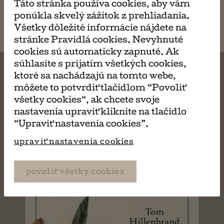
Táto stránka používa cookies, aby vám
napísať
ponúkla skvelý zážitok z prehliadania.
email
Všetky dôležité informácie nájdete na
stránke Pravidlá cookies. Nevyhnuté
cookies sú automaticky zapnuté. Ak
súhlasíte s prijatím všetkých cookies,
ktoré sa nachádzajú na tomto webe,
môžete to potvrdiť tlačidlom “Povoliť
MÔŽE SA VÁM TIEŽ
všetky cookies“, ak chcete svoje
nastavenia upraviť kliknite na tlačidlo
“Upraviť nastavenia cookies”.
PÁČIŤ
upraviť nastavenia cookies
povoliť všetky cookies