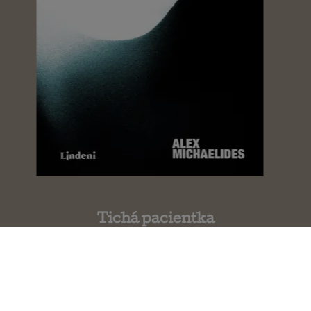
Tichá pacientka
Alex Michaelides
Zúrivosť