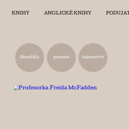
KNIHY
ANGLICKÉ KNIHY
PODUJA
škandály
pomsta
tajomstvo