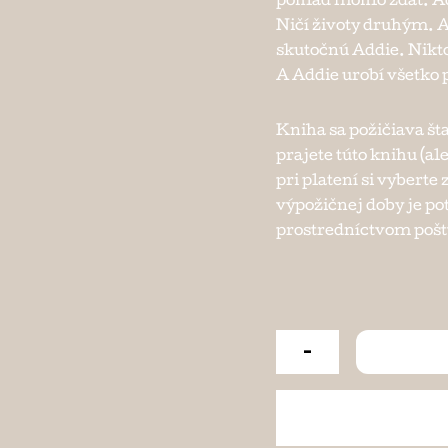
pohľad mohlo zdať. A
Ničí životy druhým. A
skutočnú Addie. Nikto 
A Addie urobí všetko p
Kniha sa požičiava št
prajete túto knihu (al
pri platení si vybert
výpožičnej doby je po
prostredníctvom pošty
-