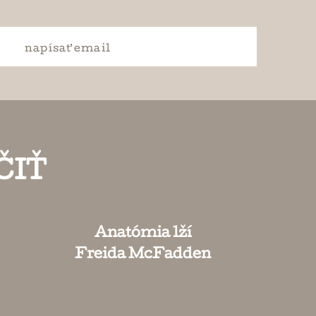
napísať
email
ČIŤ
Anatómia lží
Freida McFadden