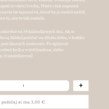
ddie nemožno veriť. Klame. Ubližuje ľuďom.
spoň to všetci tvrdia. Nikto však nepozná
nevie tie tajomstvá, ktoré by ju mohli zničiť.
re to, aby to tak zostalo.
andardne na 14 kalendárnych dní. Ak si
ebo aj ďalšie) požičať na dlhšiu dobu, v košíku
e z ponúkaných možností. Po uplynutí
trebné knihu vrátiť (osobne, alebo
, či zásielkovne)
+
požičaj si
ma 3,00 €