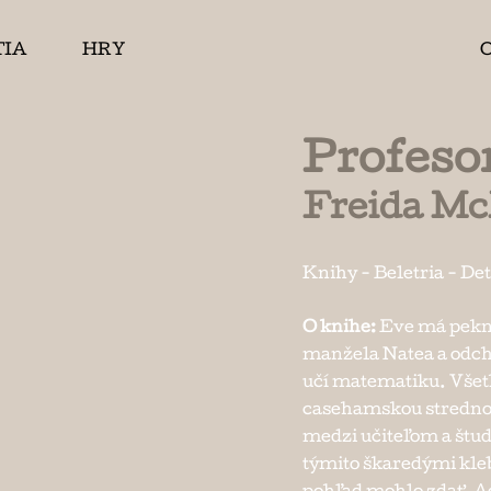
TIA
HRY
Profeso
Freida M
Knihy
-
Beletria
-
Det
O knihe:
Eve má pekný
manžela Natea a odch
učí matematiku. Všetko
casehamskou strednou 
medzi učiteľom a štu
týmito škaredými kleb