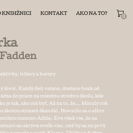
O KNIHŽNICI
KONTAKT
AKO NA TO?
0
rka
cFadden
ektívky, trilery a horory
 život. Každý deň vstane, dostane bozk od
ádza do práce na miestnu strednú školu, kde
 je tak, ako má byť. Až na to, že... Minulý rok
školou otriasol škandál. Hovorilo sa o afére
dentkou menom Addie. Eve však vie, že za
etami sa ukrýva oveľa viac, než by sa na prvý