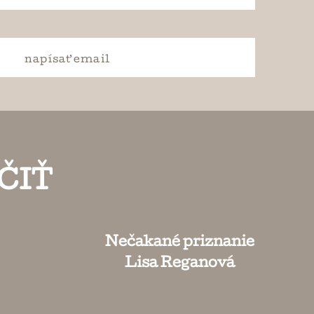
napísať
email
ČIŤ
Nečakané priznanie
Lisa Reganová