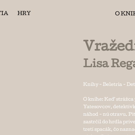
TIA
HRY
O KNI
Vražed
Lisa Reg
Knihy
-
Beletria
-
Det
O knihe: Keď strážca p
Yatesovcov, detektívka
náhod - nú otravu. Pit
zastrčil do hrdla prív
tretí spacák, čo nazna