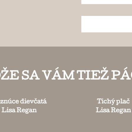
ŽE SA VÁM TIEŽ PÁ
znúce dievčatá
Tichý plač
Lisa Regan
Lisa Regan