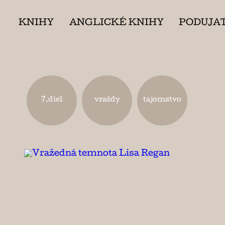
KNIHY
ANGLICKÉ KNIHY
PODUJA
7.diel
vraždy
tajomstvo