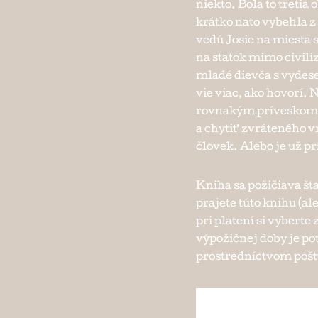
niekto. Bola to tretia
krátko nato vybehla z
vedú Josie na miesta 
na statok mimo civiliz
mladé dievča s vydes
vie viac, ako hovorí.
rovnakým príveskom..
a chytiť zvráteného vr
človek. Alebo je už pr
Kniha sa požičiava št
prajete túto knihu (ale
pri platení si vybert
výpožičnej doby je po
prostredníctvom pošty