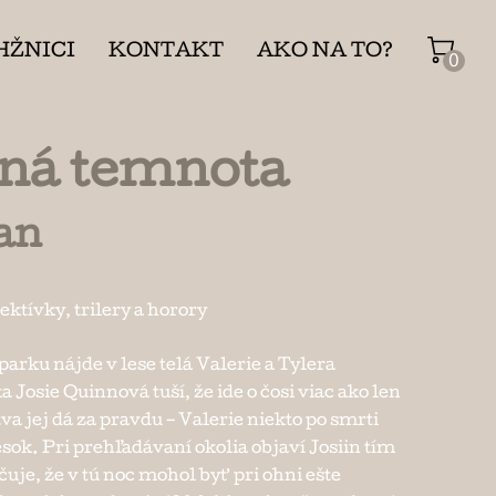
HŽNICI
KONTAKT
AKO NA TO?
0
ná temnota
an
ektívky, trilery a horory
arku nájde v lese telá Valerie a Tylera
 Josie Quinnová tuší, že ide o čosi viac ako len
va jej dá za pravdu – Valerie niekto po smrti
esok. Pri prehľadávaní okolia objaví Josiin tím
čuje, že v tú noc mohol byť pri ohni ešte