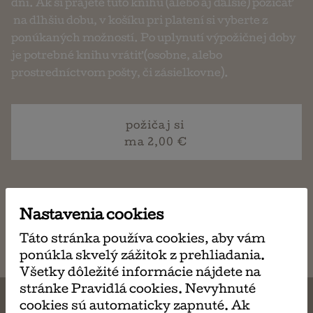
dní. Ak si prajete túto knihu (alebo aj ďalšie) požičať
na dlhšiu dobu, v košíku pri platení si vyberte z
ponúkaných možností. Po uplynutí výpožičnej doby
je potrebné knihu vrátiť (osobne, alebo
prostredníctvom pošty, či zásielkovne).
požičaj si
ma 2,00 €
napísať
Nastavenia cookies
email
Táto stránka používa cookies, aby vám
ponúkla skvelý zážitok z prehliadania.
Všetky dôležité informácie nájdete na
stránke Pravidlá cookies. Nevyhnuté
cookies sú automaticky zapnuté. Ak