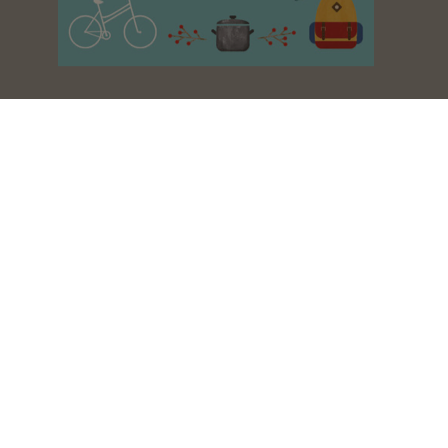
Fínske šťastie
Katja Pantzar
Molekula šťastia
Daniel Z. Lieberman, Michael E. Long
50 viet, ktoré vám uľahčia život
Karin Kuschik