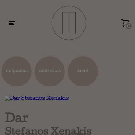
Motivácia a sebarozvoj
Umenie a dizajn
0
Životopisy a reportáže
Kuchárky
inšpirácia
motivácia
život
Mapy a cestovanie
Náboženstvo a ezoterika
Dar
Stefanos Xenakis