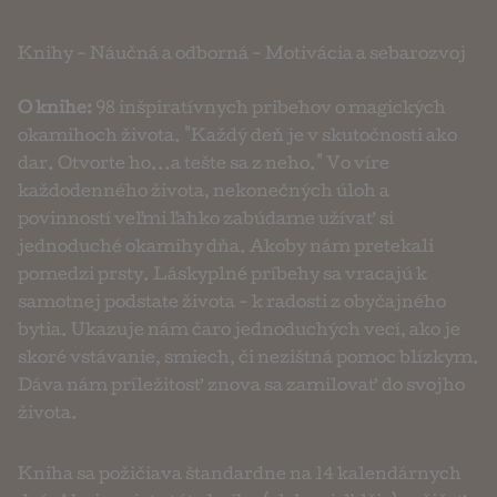
Knihy
-
Náučná a odborná
-
Motivácia a sebarozvoj
O knihe:
98 inšpiratívnych pribehov o magických
okamihoch života. "Každý deň je v skutočnosti ako
dar. Otvorte ho...a tešte sa z neho." Vo víre
každodenného života, nekonečných úloh a
povinností veľmi ľahko zabúdame užívať si
jednoduché okamihy dňa. Akoby nám pretekali
pomedzi prsty. Láskyplné príbehy sa vracajú k
samotnej podstate života - k radosti z obyčajného
bytia. Ukazuje nám čaro jednoduchých vecí, ako je
skoré vstávanie, smiech, či nezištná pomoc blízkym.
Dáva nám príležitosť znova sa zamilovať do svojho
života.
Kniha sa požičiava štandardne na 14 kalendárnych