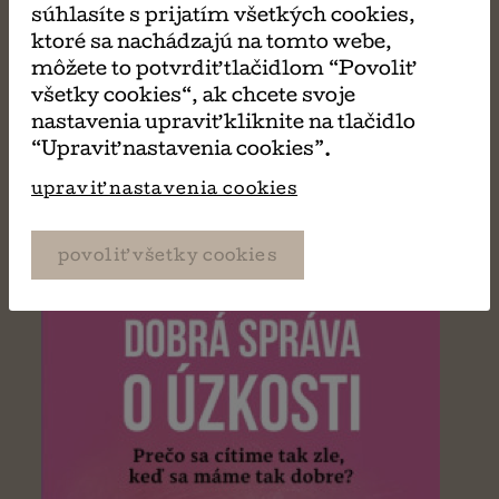
súhlasíte s prijatím všetkých cookies,
ktoré sa nachádzajú na tomto webe,
MÔŽE SA VÁM TIEŽ
môžete to potvrdiť tlačidlom “Povoliť
všetky cookies“, ak chcete svoje
PÁČIŤ
nastavenia upraviť kliknite na tlačidlo
“Upraviť nastavenia cookies”.
upraviť nastavenia cookies
povoliť všetky cookies