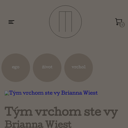
Motivácia a sebarozvoj
Umenie a dizajn
0
Životopisy a reportáže
Kuchárky
ego
život
vrchol
Mapy a cestovanie
Náboženstvo a ezoterika
Tým vrchom ste vy
Brianna Wiest