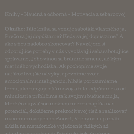
Knihy
-
Náučná a odborná
-
Motivácia a sebarozvoj
O knihe:
Táto kniha sa venuje sabotáži vlastného ja.
Prečo sa jej dopúšťame? Kedy sa jej dopúšťame? A
ako s ňou nadobro skoncovať? Navzájom si
odporujúce potreby v nás vyvolávajú sebasabotujúce
správanie. Jeho vinou sa bránime zmene, až kým
niet iného východiska. Ak pochopíme svoje
najškodlivejšie návyky, upevníme svoju
emocionálnu inteligenciu, hlbšie porozumieme
tomu, ako funguje náš mozog a telo, odpútame sa od
minulosti a priblížime sa k svojmu budúcemu ja,
ktoré čo najväčšou možnou mierou napĺňa náš
potenciál, dokážeme prekročiť svoj tieň a realizovať
maximum svojich možností. Vrchy od nepamäti
slúžia na metaforické vyjadrenie ťažkých až