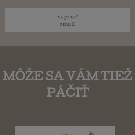
napísať
email
MÔŽE SA VÁM TIEŽ
PÁČIŤ