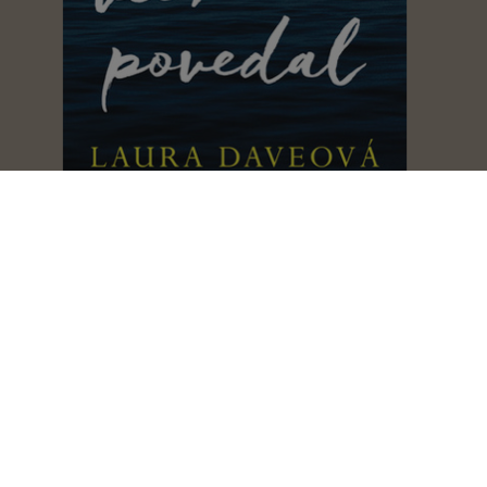
Posledná vec, čo mi povedal
Laura Dave
Záhrada nových začiatkov
Abbi Waxman