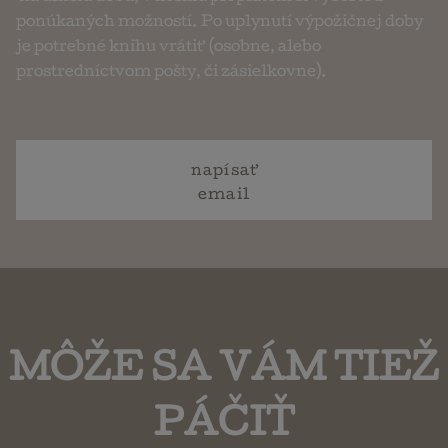
ponúkaných možností. Po uplynutí výpožičnej doby
je potrebné knihu vrátiť (osobne, alebo
prostredníctvom pošty, či zásielkovne).
napísať
email
MÔŽE SA VÁM TIEŽ
PÁČIŤ