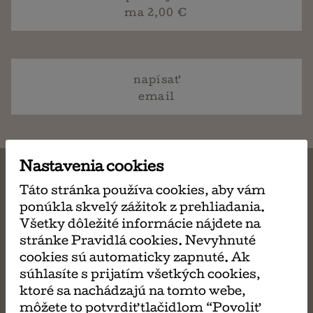
ma 2,00 €
napísať
email
Nastavenia cookies
Táto stránka používa cookies, aby vám
ponúkla skvelý zážitok z prehliadania.
MÔŽE SA VÁM TIEŽ
Všetky dôležité informácie nájdete na
stránke Pravidlá cookies. Nevyhnuté
PÁČIŤ
cookies sú automaticky zapnuté. Ak
súhlasíte s prijatím všetkých cookies,
ktoré sa nachádzajú na tomto webe,
môžete to potvrdiť tlačidlom “Povoliť