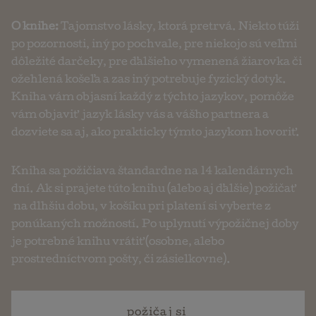
O knihe:
Tajomstvo lásky, ktorá pretrvá. Niekto túži
po pozornosti, iný po pochvale, pre niekojo sú veľmi
dôležité darčeky, pre ďalšieho vymenená žiarovka či
ožehlená košeľa a zas iný potrebuje fyzický dotyk.
Kniha vám objasní každý z týchto jazykov, pomôže
vám objaviť jazyk lásky vás a vášho partnera a
dozviete sa aj, ako prakticky týmto jazykom hovoriť.
Kniha sa požičiava štandardne na 14 kalendárnych
dní. Ak si prajete túto knihu (alebo aj ďalšie) požičať
na dlhšiu dobu, v košíku pri platení si vyberte z
ponúkaných možností. Po uplynutí výpožičnej doby
je potrebné knihu vrátiť (osobne, alebo
prostredníctvom pošty, či zásielkovne).
požičaj si