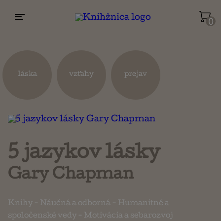
0
Životopisy a reportáže
Kuchárky
láska
vzťahy
prejav
Mapy a cestovanie
Náboženstvo a ezoterika
5 jazykov lásky
Gary Chapman
Knihy
-
Náučná a odborná
-
Humanitné a
spoločenské vedy
-
Motivácia a sebarozvoj