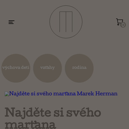
Motivácia a sebarozvoj
Umenie a dizajn
0
Životopisy a reportáže
Kuchárky
výchova detí
vzťahy
rodina
Mapy a cestovanie
Náboženstvo a ezoterika
Najděte si svého
marťana