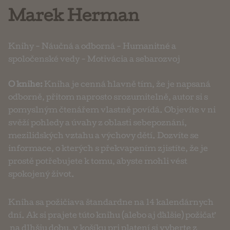
Marek Herman
Knihy
-
Náučná a odborná
-
Humanitné a
spoločenské vedy
-
Motivácia a sebarozvoj
O knihe:
Kniha je cenná hlavně tím, že je napsaná
odborně, přitom naprosto srozumitelně, autor si s
pomyslným čtenářem vlastně povídá. Objevíte v ni
svěží pohledy a úvahy z oblasti sebepoznání,
mezilidských vztahu a výchovy dětí. Dozvíte se
informace, o kterých s překvapením zjistíte, že je
prostě potřebujete k tomu, abyste mohli vést
spokojený život.
Kniha sa požičiava štandardne na 14 kalendárnych
dní. Ak si prajete túto knihu (alebo aj ďalšie) požičať
na dlhšiu dobu, v košíku pri platení si vyberte z