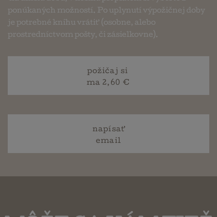
ponúkaných možností. Po uplynutí výpožičnej doby
je potrebné knihu vrátiť (osobne, alebo
prostredníctvom pošty, či zásielkovne).
požičaj si
ma 2,60 €
napísať
email