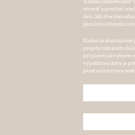
Knižku môžete čítať o
otvoriť a prečítať ni
deň. Má dve rôznofare
paralelní čitatelia mô
Kniha sa štandardne p
prajete túto knihu (ale
pri platení si vybert
výpožičnej doby je po
prostredníctvom pošty