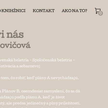
O KNIHŽNICI
KONTAKT
AKO NA TO?
0
i nás
ovičová
venská beletria
-
Spoločenská beletria
-
otivácia a sebarozvoj
 tom, čo robiť, keď plány A nevychádzajú.
 Plánov B, osemdesiat zamyslení, čo sa dá
hádzajú podľa plánu A, keď je život
, ale predsa jedinečný a plný príležitostí.