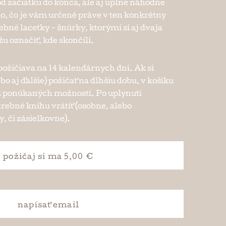
d začiatku do konca, ale aj úplne náhodne
ečo, čo je vám určené práve v ten konkrétny
bné lacetky - šnúrky, ktorými si aj dvaja
žu označiť, kde skončili.
ožičiava na 14 kalendárnych dní. Ak si
bo aj ďalšie) požičať na dlhšiu dobu, v košíku
e z ponúkaných možností. Po uplynutí
trebné knihu vrátiť (osobne, alebo
, či zásielkovne).
požičaj si
ma 5,00 €
napísať
email