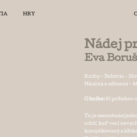
TIA
HRY
Nádej pr
Eva Boruš
Knihy
-
Beletria
-
Slo
Náučná a odborná
-
M
O knihe:
81 príbehov o
Tu je osemdesiatjeden
robiť, keď veci nevyc
komplikovaný a kľukatý