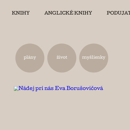
KNIHY
ANGLICKÉ KNIHY
PODUJA
plány
život
myšlienky