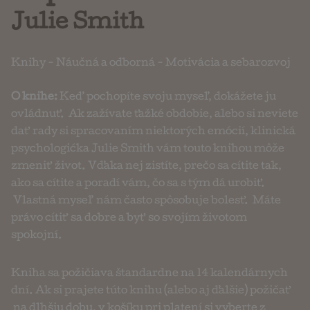
Julie Smith
Knihy
-
Náučná a odborná
-
Motivácia a sebarozvoj
O knihe:
Keď pochopíte svoju myseľ, dokážete ju
ovládnuť. Ak zažívate ťažké obdobie, alebo si neviete
dať rady si spracovaním niektorých emócií, klinická
psychologićka Julie Smith vám touto knihou môže
zmeniť život. Vďaka nej zistíte, prečo sa cítite tak,
ako sa cítite a poradí vám, čo sa s tým dá urobiť.
Vlastná myseľ nám často spôsobuje bolesť. Máte
právo cítiť sa dobre a byť so svojím životom
spokojní.
Kniha sa požičiava štandardne na 14 kalendárnych
dní. Ak si prajete túto knihu (alebo aj ďalšie) požičať
na dlhšiu dobu, v košíku pri platení si vyberte z