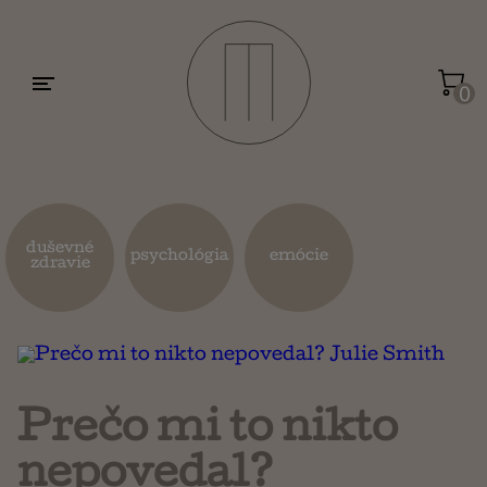
Motivácia a sebarozvoj
Umenie a dizajn
0
Životopisy a reportáže
Kuchárky
duševné
psychológia
emócie
zdravie
Mapy a cestovanie
Náboženstvo a ezoterika
Prečo mi to nikto
nepovedal?