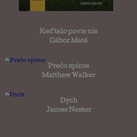
Keď telo povie nie
Gábor Maté
Prečo spíme
Matthew Walker
Dych
James Nestor