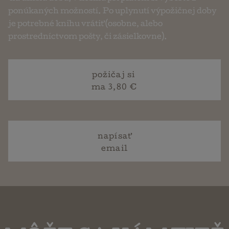
ponúkaných možností. Po uplynutí výpožičnej doby
je potrebné knihu vrátiť (osobne, alebo
prostredníctvom pošty, či zásielkovne).
požičaj si
ma 3,80 €
napísať
email