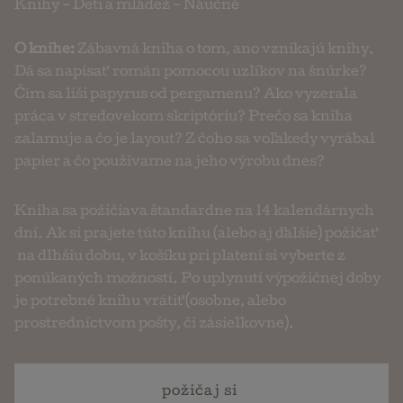
Knihy
-
Deti a mládež
-
Náučné
O knihe:
Zábavná kniha o tom, ano vznikajú knihy.
Dá sa napísať román pomocou uzlíkov na šnúrke?
Čím sa líši papyrus od pergamenu? Ako vyzerala
práca v stredovekom skriptóriu? Prečo sa kniha
zalamuje a čo je layout? Z čoho sa voľakedy vyrábal
papier a čo používame na jeho výrobu dnes?
Kniha sa požičiava štandardne na 14 kalendárnych
dní. Ak si prajete túto knihu (alebo aj ďalšie) požičať
na dlhšiu dobu, v košíku pri platení si vyberte z
ponúkaných možností. Po uplynutí výpožičnej doby
je potrebné knihu vrátiť (osobne, alebo
prostredníctvom pošty, či zásielkovne).
požičaj si