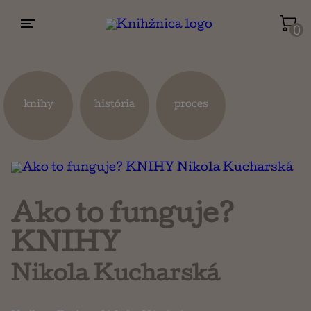
0
Životopisy a reportáže
Kuchárky
knihy
história
proces
Mapy a cestovanie
Náboženstvo a ezoterika
Ako to funguje?
KNIHY
Nikola Kucharská