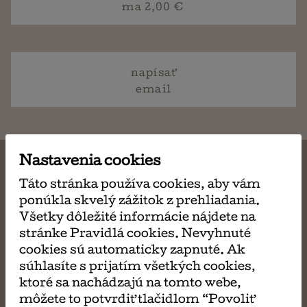
ma 2,00 €
napísať
email
Nastavenia cookies
Táto stránka používa cookies, aby vám
ponúkla skvelý zážitok z prehliadania.
MÔŽE SA VÁM TIEŽ
Všetky dôležité informácie nájdete na
stránke Pravidlá cookies. Nevyhnuté
PÁČIŤ
cookies sú automaticky zapnuté. Ak
súhlasíte s prijatím všetkých cookies,
ktoré sa nachádzajú na tomto webe,
môžete to potvrdiť tlačidlom “Povoliť