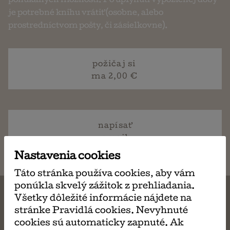
ponúkaných možností. Po uplynutí výpožičnej doby
je potrebné knihu vrátiť (osobne, alebo
prostredníctvom pošty, či zásielkovne).
požičaj si
ma 2,00 €
napísať
email
Nastavenia cookies
Táto stránka používa cookies, aby vám
ponúkla skvelý zážitok z prehliadania.
Všetky dôležité informácie nájdete na
stránke Pravidlá cookies. Nevyhnuté
cookies sú automaticky zapnuté. Ak
MÔŽE SA VÁM TIEŽ