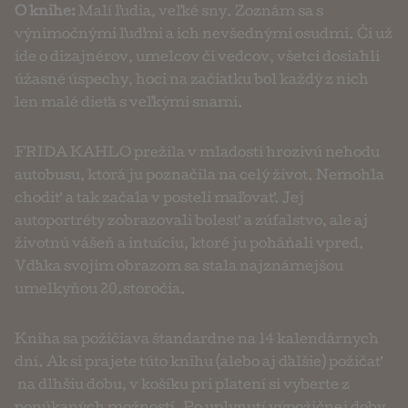
O knihe:
Malí ľudia, veľké sny. Zoznám sa s
výnimočnými ľuďmi a ich nevšednými osudmi. Či už
ide o dizajnérov, umelcov či vedcov, všetci dosiahli
úžasné úspechy, hoci na začiatku bol každý z nich
len malé dieťa s veľkými snami.
FRIDA KAHLO prežila v mladosti hrozivú nehodu
autobusu, ktorá ju poznačila na celý život. Nemohla
chodiť a tak začala v posteli maľovať. Jej
autoportréty zobrazovali bolesť a zúfalstvo, ale aj
životnú vášeň a intuíciu, ktoré ju poháňali vpred.
Vďaka svojim obrazom sa stala najznámejšou
umelkyňou 20.storočia.
Kniha sa požičiava štandardne na 14 kalendárnych
dní. Ak si prajete túto knihu (alebo aj ďalšie) požičať
na dlhšiu dobu, v košíku pri platení si vyberte z