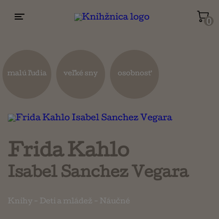
0
Životopisy a reportáže
Kuchárky
malú ľudia
veľké sny
osobnosť
Mapy a cestovanie
Náboženstvo a ezoterika
Frida Kahlo
Isabel Sanchez Vegara
Knihy
-
Deti a mládež
-
Náučné