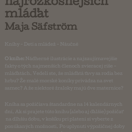
najrozkošnejších
mláďat
Maja Säfström
Knihy
-
Deti a mládež
-
Náučné
O knihe:
Nádherné ilustrácie a najzaujímavejšie
fakty o tých najmenších členoch zvieracej ríše -
mláďatách. Vedeli ste, že mláďatá ťavy sa rodia bez
hrbu? Že malé morské koníky privádza na svet
samec? A že niektoré žraloky majú dve maternice?
Kniha sa požičiava štandardne na 14 kalendárnych
dní. Ak si prajete túto knihu (alebo aj ďalšie) požičať
na dlhšiu dobu, v košíku pri platení si vyberte z
ponúkaných možností. Po uplynutí výpožičnej doby