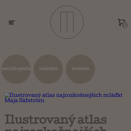
Motivácia a sebarozvoj
Umenie a dizajn
0
Životopisy a reportáže
Kuchárky
encyklopédia
mláďatá
zvieratá
Mapy a cestovanie
Náboženstvo a ezoterika
Ilustrovaný atlas