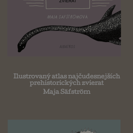
Ilustrovaný atlas najčudesnejších
prehistorických zvierat
Maja Säfström