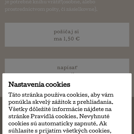
je potrebné knihu vrátiť (osobne, alebo
prostredníctvom pošty, či zásielkovne).
požičaj si
ma 1,50 €
napísať
email
Nastavenia cookies
Táto stránka používa cookies, aby vám
ponúkla skvelý zážitok z prehliadania.
Všetky dôležité informácie nájdete na
stránke Pravidlá cookies. Nevyhnuté
cookies sú automaticky zapnuté. Ak
MÔŽE SA VÁM TIEŽ
súhlasíte s prijatím všetkých cookies,