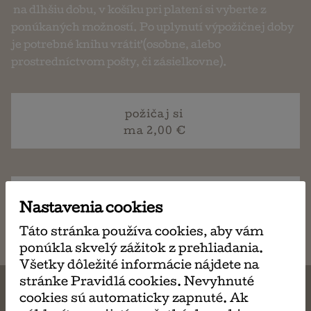
na dlhšiu dobu, v košíku pri platení si vyberte z
ponúkaných možností. Po uplynutí výpožičnej doby
je potrebné knihu vrátiť (osobne, alebo
prostredníctvom pošty, či zásielkovne).
požičaj si
ma 2,00 €
napísať
Nastavenia cookies
email
Táto stránka používa cookies, aby vám
ponúkla skvelý zážitok z prehliadania.
Všetky dôležité informácie nájdete na
stránke Pravidlá cookies. Nevyhnuté
cookies sú automaticky zapnuté. Ak