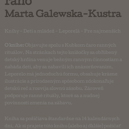
ráno
Marta Galewska-Kustra
Knihy
-
Deti a mládež
-
Leporelá
-
Pre najmenších
O knihe:
Objavujte spolu s Kubkom čaro ranných
rituálov. Na stránkach tejto knižočky sa obľúbený
detský hrdina venuje bežným ranným činnostiam a
nabáda deti, aby sa zabavili ich znázorňovaním.
Leporelo má jednoduchú formu, obsahuje krásne
ilustrácie a prirodzeným spôsobom zdokonaľuje
detskú reč a rozvíja slovnú zásobu. Zároveň
podporuje ranné rituály, ktoré sa z nudnej
povinnosti zmenia na zábavu.
Kniha sa požičiava štandardne na 14 kalendárnych
dní. Ak si prajete túto knihu (alebo aj ďalšie) požičať