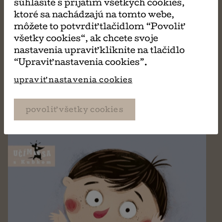
súhlasíte s prijatím všetkých cookies,
MÔŽE SA VÁM TIEŽ
ktoré sa nachádzajú na tomto webe,
môžete to potvrdiť tlačidlom “Povoliť
všetky cookies“, ak chcete svoje
PÁČIŤ
nastavenia upraviť kliknite na tlačidlo
“Upraviť nastavenia cookies”.
upraviť nastavenia cookies
povoliť všetky cookies