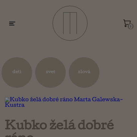
Motivácia a sebarozvoj
Umenie a dizajn
0
Životopisy a reportáže
Kuchárky
deti
svet
slová
Mapy a cestovanie
Náboženstvo a ezoterika
Kubko želá dobré