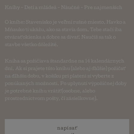
Knihy
-
Deti a mládež
-
Náučné
-
Pre najmenších
O knihe: Stavenisko je veľmi rušné miesto. Havko a
Mňauko ti ukážu, ako sa stavia dom. Tebe stačí iba
otvárať okienka a dobre sa dívať. Naučíš sa tak o
stavbe všetko dôležité.
Kniha sa požičiava štandardne na 14 kalendárnych
dní. Ak si prajete túto knihu (alebo aj ďalšie) požičať
na dlhšiu dobu, v košíku pri platení si vyberte z
ponúkaných možností. Po uplynutí výpožičnej doby
je potrebné knihu vrátiť (osobne, alebo
prostredníctvom pošty, či zásielkovne).
napísať