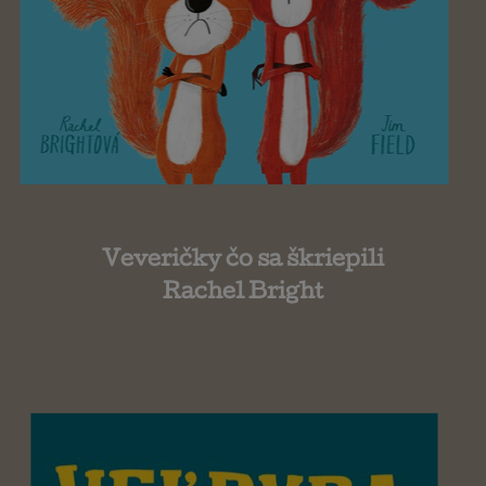
Veveričky čo sa škriepili
Rachel Bright