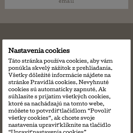
email
Nastavenia cookies
MÔŽE SA VÁM TIEŽ
Táto stránka používa cookies, aby vám
PÁČIŤ
ponúkla skvelý zážitok z prehliadania.
Všetky dôležité informácie nájdete na
stránke Pravidlá cookies. Nevyhnuté
cookies sú automaticky zapnuté. Ak
Koala, ktorá môže
súhlasíte s prijatím všetkých cookies,
ktoré sa nachádzajú na tomto webe,
Rachel Bright
môžete to potvrdiť tlačidlom “Povoliť
všetky cookies“, ak chcete svoje
nastavenia upraviť kliknite na tlačidlo
Lev v srdci
“Upraviť nastavenia cookies”.