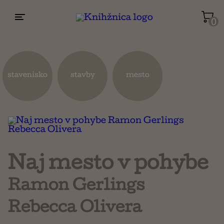
0
Životopisy a reportáže
Kuchárky
stavenisko
stavby
mesto
Mapy a cestovanie
Náboženstvo a ezoterika
Naj mesto v pohybe
Ramon Gerlings
Rebecca Olivera