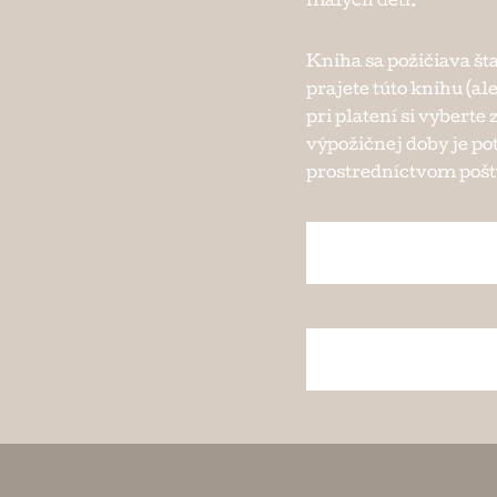
malých detí.
Kniha sa požičiava št
prajete túto knihu (al
pri platení si vybert
výpožičnej doby je po
prostredníctvom pošty