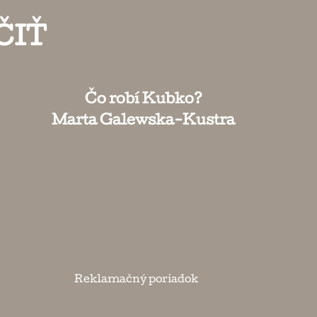
ČIŤ
Čo robí Kubko?
Marta Galewska-Kustra
Reklamačný poriadok