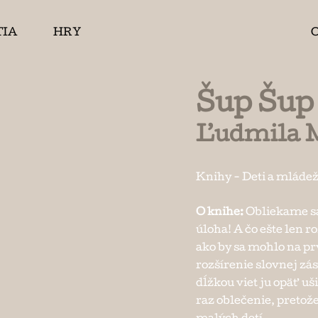
TIA
HRY
Šup Šup
Ľudmila 
Knihy
-
Deti a mláde
O knihe:
Obliekame sa 
úloha! A čo ešte len r
ako by sa mohlo na pr
rozšírenie slovnej zá
dĺžkou viet ju opäť uš
raz oblečenie, pretož