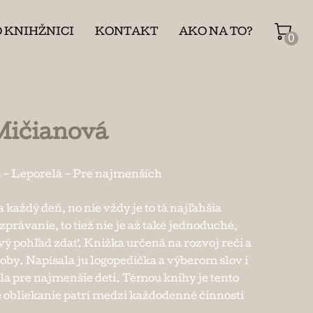
O KNIHŽNICI
KONTAKT
AKO NA TO?
0
Mičianová
ž
-
Leporelá
-
Pre najmenších
každý deň, no nie vždy je to tá najľahšia
ozprávanie, to tiež nie je až také jednoduché,
vý pohľad zdať. Knižka určená na rozvoj reči a
soby. Napísala ju logopedička a výberom slov i
ila pre najmenšie deti. Témou knihy je tento
e obliekanie patrí medzi každodenné činnosti