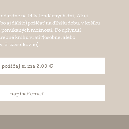
andardne na 14 kalendárnych dní. Ak si
ebo aj ďalšie) požičať na dlhšiu dobu, v košíku
e z ponúkaných možností. Po uplynutí
trebné knihu vrátiť (osobne, alebo
, či zásielkovne).
požičaj si
ma 2,00 €
napísať
email