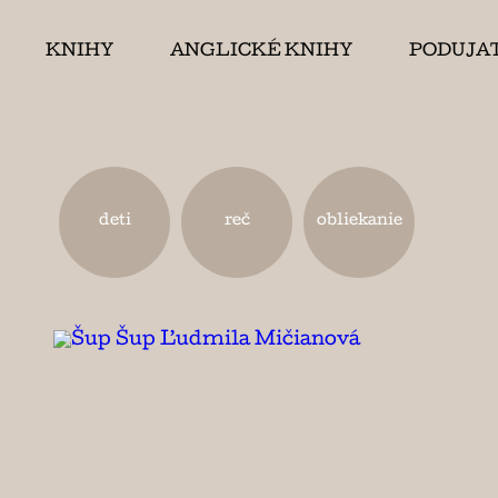
KNIHY
ANGLICKÉ KNIHY
PODUJA
deti
reč
obliekanie