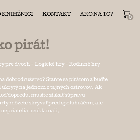
O KNIHŽNICI
KONTAKT
AKO NA TO?
0
ko pirát!
ry pre dvoch
-
Logické hry
-
Rodinné hry
na dobrodružstvo? Staňte sa pirátom a buďte
d ukrytý na jednom z tajných ostrovov. Ak
loď dopredu, musíte získať súpravu
arty môžete skrývať pred spoluhráčmi, ale
s nepriatelia neoklamali.