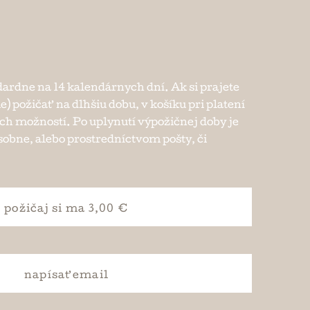
dardne na 14 kalendárnych dní. Ak si prajete
ie) požičať na dlhšiu dobu, v košíku pri platení
ch možností. Po uplynutí výpožičnej doby je
osobne, alebo prostredníctvom pošty, či
požičaj si
ma 3,00 €
napísať
email