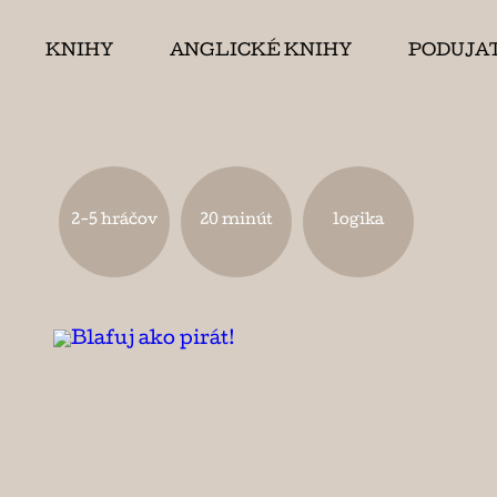
KNIHY
ANGLICKÉ KNIHY
PODUJA
2-5 hráčov
20 minút
logika