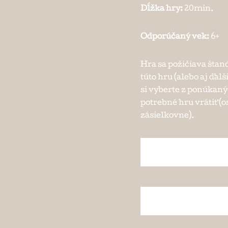
Dĺžka hry:
20min.
Odporúčaný vek:
6+
Hra sa požičiava štan
túto hru (alebo aj ďalš
si vyberte z ponúkaný
potrebné hru vrátiť (
zásielkovne).