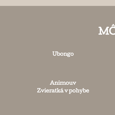
MÔ
Ubongo
Animouv
Zvieratká v pohybe