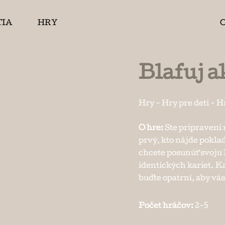
TIA
HRY
Blafuj a
Hry
-
Hry pre deti
-
H
O hre:
Ste pripravení 
prvý, kto nájde pokla
chcete posunúť svoju 
identických kariet. K
buďte opatrní, aby vá
Počet hráčov:
2-5