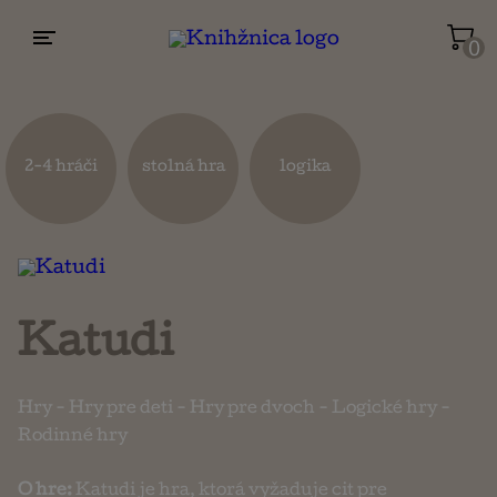
0
Životopisy a reportáže
Kuchárky
2-4 hráči
stolná hra
logika
Mapy a cestovanie
Náboženstvo a ezoterika
Katudi
Hry
-
Hry pre deti
-
Hry pre dvoch
-
Logické hry
-
Rodinné hry
O hre:
Katudi je hra, ktorá vyžaduje cit pre