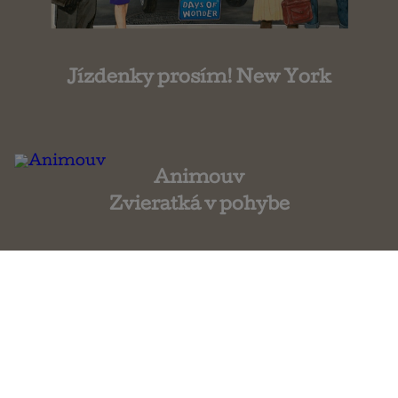
Jízdenky prosím! New York
Animouv
Zvieratká v pohybe
Monopoly