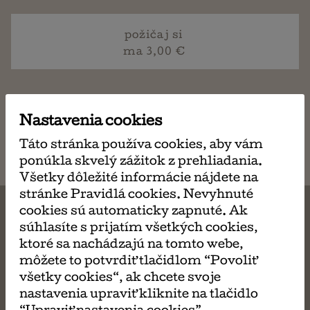
požičaj si
ma 3,00 €
napísať
Nastavenia cookies
email
Táto stránka používa cookies, aby vám
ponúkla skvelý zážitok z prehliadania.
Všetky dôležité informácie nájdete na
stránke Pravidlá cookies. Nevyhnuté
cookies sú automaticky zapnuté. Ak
súhlasíte s prijatím všetkých cookies,
ktoré sa nachádzajú na tomto webe,
MÔŽE SA VÁM TIEŽ
môžete to potvrdiť tlačidlom “Povoliť
všetky cookies“, ak chcete svoje
PÁČIŤ
nastavenia upraviť kliknite na tlačidlo