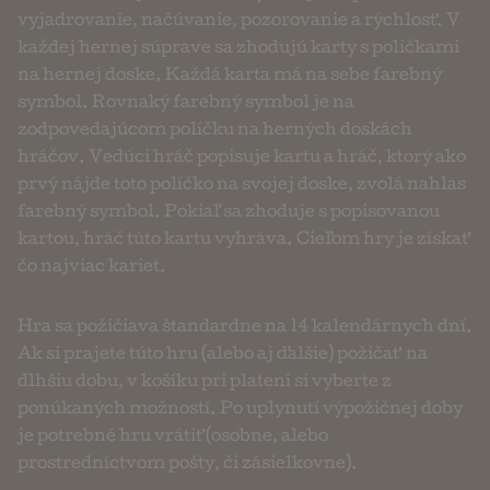
vyjadrovanie, načúvanie, pozorovanie a rýchlosť. V
každej hernej súprave sa zhodujú karty s poličkami
na hernej doske. Každá karta má na sebe farebný
symbol. Rovnaký farebný symbol je na
zodpovedajúcom políčku na herných doskách
hráčov. Vedúci hráč popisuje kartu a hráč, ktorý ako
prvý nájde toto políčko na svojej doske, zvolá nahlas
farebný symbol. Pokiaľ sa zhoduje s popisovanou
kartou, hráč túto kartu vyhráva. Cieľom hry je získať
čo najviac kariet.
Hra sa požičiava štandardne na 14 kalendárnych dní.
Ak si prajete túto hru (alebo aj ďalšie) požičať na
dlhšiu dobu, v košíku pri platení si vyberte z
ponúkaných možností. Po uplynutí výpožičnej doby
je potrebné hru vrátiť (osobne, alebo
prostredníctvom pošty, či zásielkovne).