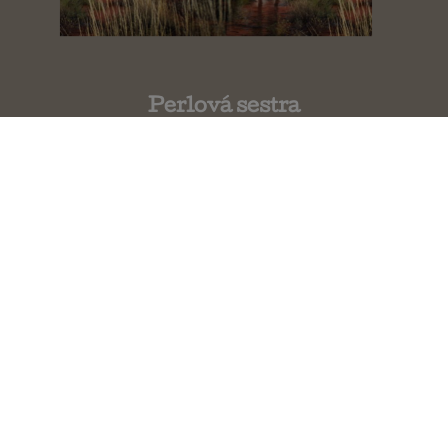
Perlová sestra
Lucinda Riley 4.diel