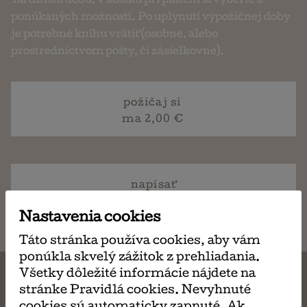
na dlhšiu dobu, v košíku pri platení si vyberte z
ponúkaných možností. Po uplynutí výpožičnej doby
je potrebné knihu vrátiť (osobne, alebo
prostredníctvom pošty, či zásielkovne).
požičaj si
ma 2,00 €
napísať
email
Nastavenia cookies
Táto stránka používa cookies, aby vám
ponúkla skvelý zážitok z prehliadania.
Všetky dôležité informácie nájdete na
stránke Pravidlá cookies. Nevyhnuté
cookies sú automaticky zapnuté. Ak