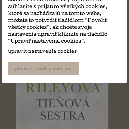
MÔŽE SA VÁM TIEŽ
súhlasíte s prijatím všetkých cookies,
ktoré sa nachádzajú na tomto webe,
PÁČIŤ
môžete to potvrdiť tlačidlom “Povoliť
všetky cookies“, ak chcete svoje
nastavenia upraviť kliknite na tlačidlo
“Upraviť nastavenia cookies”.
upraviť nastavenia cookies
povoliť všetky cookies