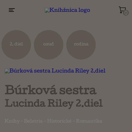
0
Životopisy a reportáže
Kuchárky
2. diel
osud
rodina
Mapy a cestovanie
Náboženstvo a ezoterika
Búrková sestra
Lucinda Riley 2.diel
Knihy
-
Beletria
-
Historické
-
Romantika