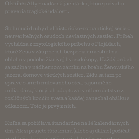
O knihe:
Ally - nadšená jachtárka, ktorej odvahu
preveria tragické udalosti.
Strhujúci druhý diel historicko-romantickej série o
neuveriteľných osudoch nevlastných sestier. Príbeh
vychádza z mytologického príbehu o Plejádach,
ktoré Zeus v záujme ich bezpečia umiestnil na
oblohu v podobe žiarivej hviezdokopy. Každý príbeh
sa začína v nádhernom zámku na brehu Ženovského
jazera, domove všetkých sestier. Zídu sa tam po
správe o smrti milovaného otca, tajomného
miliardára, ktorý ich adoptoval v útlom detstve z
rozličných končín sveta a každej zanechal obálku s
odkazom. Toto je prvý z nich.
Kniha sa požičiava štandardne na 14 kalendárnych
dní. Ak si prajete túto knihu (alebo aj ďalšie) požičať