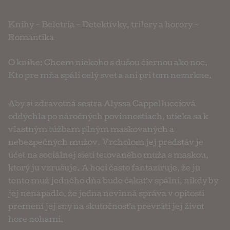
Knihy
-
Beletria
-
Detektívky, trilery a horory
-
Romantika
O knihe: Chcem niekoho s dušou čiernou ako noc.
Kto pre mňa spáli celý svet a ani pri tom nemrkne.
Aby si zdravotná sestra Alyssa Cappellucciová
oddýchla po náročných povinnostiach, utieka sa k
vlastným túžbam plným maskovaných a
nebezpečných mužov. Vrcholom jej predstáv je
účet na sociálnej sieti tetovaného muža s maskou,
ktorý ju vzrušuje. A hoci často fantazíruje, že ju
tento muž jedného dňa bude čakať v spálni, nikdy by
jej nenapadlo, že jedna nevinná správa v opitosti
premení jej sny na skutočnosť a prevráti jej život
hore nohami.