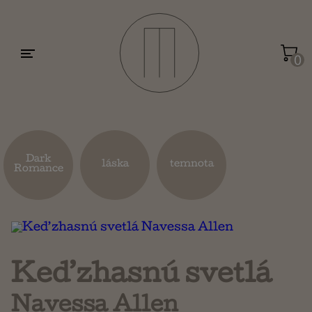
Motivácia a sebarozvoj
Umenie a dizajn
0
Životopisy a reportáže
Kuchárky
Dark
láska
temnota
Romance
Mapy a cestovanie
Náboženstvo a ezoterika
Keď zhasnú svetlá
Navessa Allen