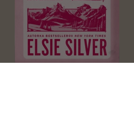
Divoká láska
Elsie Silver
Rozohraj 13
Chloe Walsh