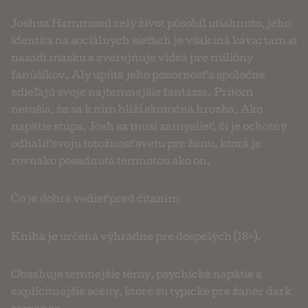
Joshua Hammond celý život pôsobil utiahnuto, jeho
identita na sociálnych sieťach je však iná káva: tam si
nasadí masku a zverejňuje videá pre milióny
fanúšikov. Aly upúta jeho pozornosť a spoločne
zdieľajú svoje najtemnejšie fantázie. Pritom
netušia, že sa k nim blíži skutočná hrozba. Ako
napätie stúpa, Josh sa musí zamyslieť, či je ochotný
odhaliť svoju totožnosť svetu pre ženu, ktorá je
rovnako posadnutá temnotou ako on.
Čo je dobré vedieť pred čítaním
Kniha je určená výhradne pre dospelých (18+).
Obsahuje temnejšie témy, psychické napätie a
explicitnejšie scény, ktoré sú typické pre žáner dark