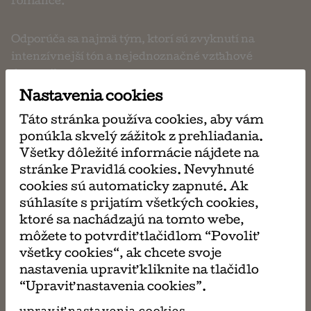
romance.
Odporúča sa najmä tým, ktorí sú zvyknutí na
intenzívnejší tón a nejednoznačné vzťahové
dynamiky.
Nastavenia cookies
Kniha sa požičiava štandardne na 14 kalendárnych
Táto stránka používa cookies, aby vám
dní. Ak si prajete túto knihu (alebo aj ďalšie) požičať
ponúkla skvelý zážitok z prehliadania.
na dlhšiu dobu, v košíku pri platení si vyberte z
Všetky dôležité informácie nájdete na
ponúkaných možností. Po uplynutí výpožičnej doby
stránke Pravidlá cookies. Nevyhnuté
je potrebné knihu vrátiť (osobne, alebo
cookies sú automaticky zapnuté. Ak
prostredníctvom pošty, či zásielkovne).
súhlasíte s prijatím všetkých cookies,
ktoré sa nachádzajú na tomto webe,
môžete to potvrdiť tlačidlom “Povoliť
všetky cookies“, ak chcete svoje
napísať
nastavenia upraviť kliknite na tlačidlo
email
“Upraviť nastavenia cookies”.