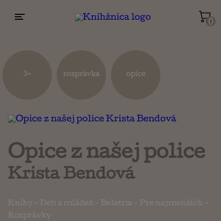
0
Životopisy a reportáže
Kuchárky
3+
rozprávka
opice
Mapy a cestovanie
Náboženstvo a ezoterika
Opice z našej police
Krista Bendová
Knihy
-
Deti a mládež
-
Beletria
-
Pre najmenších
-
Rozprávky