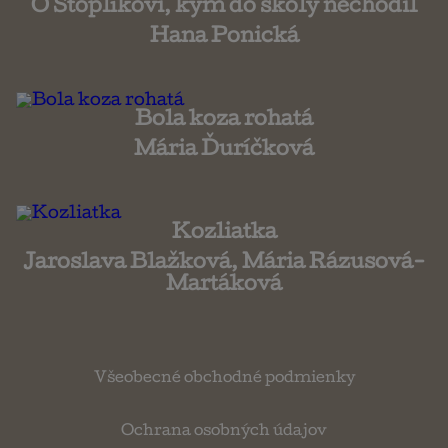
O Štoplíkovi, kým do školy nechodil
Hana Ponická
Bola koza rohatá
Mária Ďuríčková
Kozliatka
Jaroslava Blažková, Mária Rázusová-
Martáková
Všeobecné obchodné podmienky
Ochrana osobných údajov