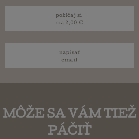
požičaj si
ma 2,00 €
napísať
email
MÔŽE SA VÁM TIEŽ
PÁČIŤ