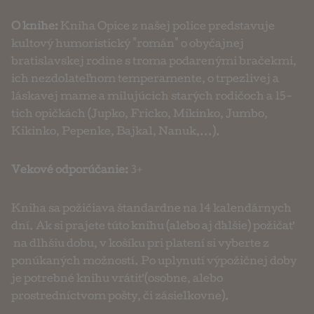
O knihe:
Kniha Opice z našej police predstavuje
kultový humoristický "román" o obyčajnej
bratislavskej rodine s troma podarenými bračekmi,
ich nezdolateľnom temperamente, o trpezlivej a
láskavej mame a milujúcich starých rodičoch a 15-
tich opičkách (Jupko, Fricko, Mikinko, Jumbo,
Kikinko, Pepenke, Bajkal, Nanuk,...).
Vekové odporúčanie:
3+
Kniha sa požičiava štandardne na 14 kalendárnych
dní. Ak si prajete túto knihu (alebo aj ďalšie) požičať
na dlhšiu dobu, v košíku pri platení si vyberte z
ponúkaných možností. Po uplynutí výpožičnej doby
je potrebné knihu vrátiť (osobne, alebo
prostredníctvom pošty, či zásielkovne).