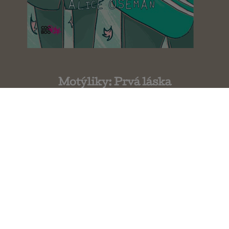
Motýliky: Prvá láska
Alice Oseman
Motýliky: Trojité rande v Paríži
Alice Oseman
Dievča menom Willow
Sabine Bohlmann 1.diel