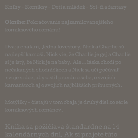
Knihy
-
Komiksy
-
Deti a mládež
-
Sci-fi a fantasy
O knihe:
Pokračovanie najzamilovanejšieho
komiksového románu!
Dvaja chalani. Jedna lovestory. Nick a Charlie sú
najlepší kamoši. Nick vie, že Charlie je gej a Charlie
si je istý, že Nick je na baby. Ale...łáska chodí po
nečakaných chodníčkoch a Nick sa učí počúvať
svoje srdce, aby zistil pravdu o sebe, o svojich
kamarátoch aj o svojich najbližších príbuzných.
Motýliky - ôietajú v tom obaja je druhý diel zo série
komiksových románov.
Kniha sa požičiava štandardne na 14
kalendárnych dní. Ak si prajete túto