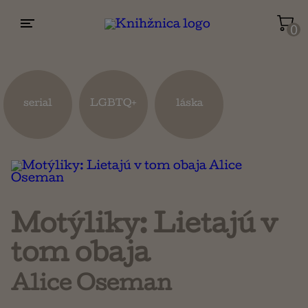
0
Životopisy a reportáže
Kuchárky
serial
LGBTQ+
láska
Mapy a cestovanie
Náboženstvo a ezoterika
Motýliky: Lietajú v
tom obaja
Alice Oseman