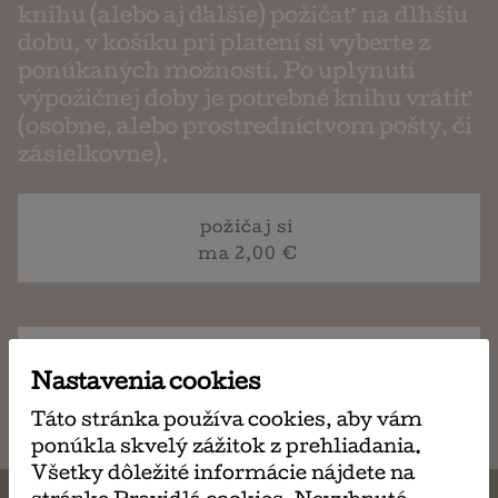
knihu (alebo aj ďalšie) požičať na dlhšiu
dobu, v košíku pri platení si vyberte z
ponúkaných možností. Po uplynutí
výpožičnej doby je potrebné knihu vrátiť
(osobne, alebo prostredníctvom pošty, či
zásielkovne).
požičaj si
ma 2,00 €
napísať
Nastavenia cookies
email
Táto stránka používa cookies, aby vám
ponúkla skvelý zážitok z prehliadania.
Všetky dôležité informácie nájdete na