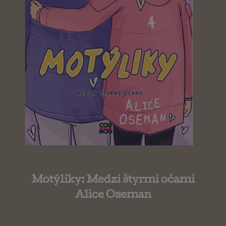
Motýliky: Medzi štyrmi očami
Alice Oseman