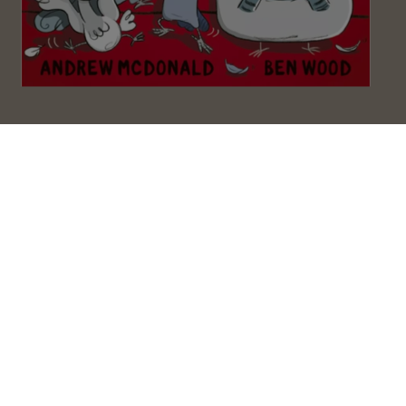
Holubia agentúra - bojuje proti zločinu
1
Andrew McDonald
Holubia agentúra - čelí
nebezpečenstvu 2
Andrew McDonald
Holubia agentúra - letí hniezdoletom 3
Andrew McDonald