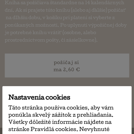
Kniha sa požičiava štandardne na 14 kalendárnych
dní. Ak si prajete túto knihu (alebo aj ďalšie) požičať
na dlhšiu dobu, v košíku pri platení si vyberte z
ponúkaných možností. Po uplynutí výpožičnej doby
je potrebné knihu vrátiť (osobne, alebo
prostredníctvom pošty, či zásielkovne).
požičaj si
ma 2,60 €
Nastavenia cookies
napísať
email
Táto stránka používa cookies, aby vám
ponúkla skvelý zážitok z prehliadania.
Všetky dôležité informácie nájdete na
stránke Pravidlá cookies. Nevyhnuté