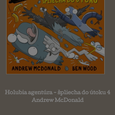
Holubia agentúra - špliecha do útoku 4
Andrew McDonald