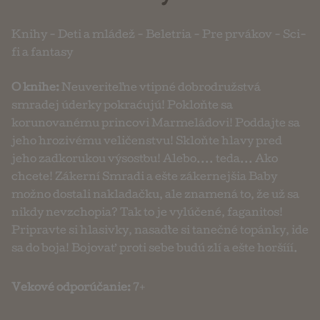
Knihy
-
Deti a mládež
-
Beletria
-
Pre prvákov
-
Sci-
fi a fantasy
O knihe:
Neuveriteľne vtipné dobrodružstvá
smradej úderky pokraćujú! Pokloňte sa
korunovanému princovi Marmeládovi! Poddajte sa
jeho hrozivému veličenstvu! Skloňte hlavy pred
jeho zadkorukou výsosťou! Alebo.... teda... Ako
chcete! Zákerní Smradi a ešte zákernejšia Baby
možno dostali nakladačku, ale znamená to, že už sa
nikdy nevzchopia? Tak to je vylúčené, faganitos!
Pripravte si hlasivky, nasaďte si tanečné topánky, ide
sa do boja! Bojovať proti sebe budú zlí a ešte horšííí.
Vekové odporúčanie:
7+