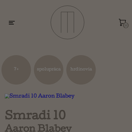
Motivácia a sebarozvoj
Umenie a dizajn
0
Životopisy a reportáže
Kuchárky
7+
spolupráca
hrdinovia
Mapy a cestovanie
Náboženstvo a ezoterika
Smradi 10
Aaron Blabey