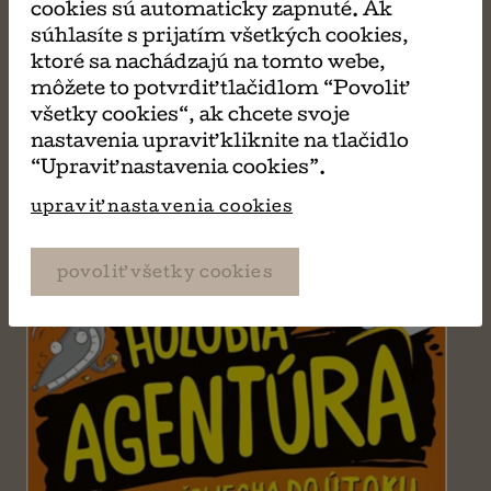
cookies sú automaticky zapnuté. Ak
súhlasíte s prijatím všetkých cookies,
ktoré sa nachádzajú na tomto webe,
MÔŽE SA VÁM TIEŽ
môžete to potvrdiť tlačidlom “Povoliť
všetky cookies“, ak chcete svoje
PÁČIŤ
nastavenia upraviť kliknite na tlačidlo
“Upraviť nastavenia cookies”.
upraviť nastavenia cookies
povoliť všetky cookies