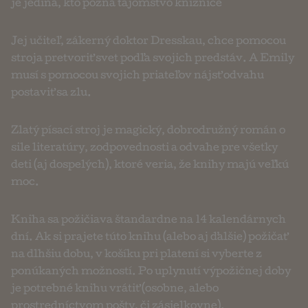
je jediná, kto pozná tajomstvo knižnice…
Jej učiteľ, zákerný doktor Dresskau, chce pomocou
stroja pretvoriť svet podľa svojich predstáv. A Emily
musí s pomocou svojich priateľov nájsť odvahu
postaviť sa zlu.
Zlatý písací stroj je magický, dobrodružný román o
sile literatúry, zodpovednosti a odvahe pre všetky
deti (aj dospelých), ktoré veria, že knihy majú veľkú
moc.
Kniha sa požičiava štandardne na 14 kalendárnych
dní. Ak si prajete túto knihu (alebo aj ďalšie) požičať
na dlhšiu dobu, v košíku pri platení si vyberte z
ponúkaných možností. Po uplynutí výpožičnej doby
je potrebné knihu vrátiť (osobne, alebo
prostredníctvom pošty, či zásielkovne).