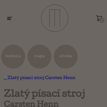
Motivácia a sebarozvoj
Umenie a dizajn
0
Životopisy a reportáže
Kuchárky
knižnica
mágia
odvaha
Mapy a cestovanie
Náboženstvo a ezoterika
Zlatý písací stroj
Carsten Henn