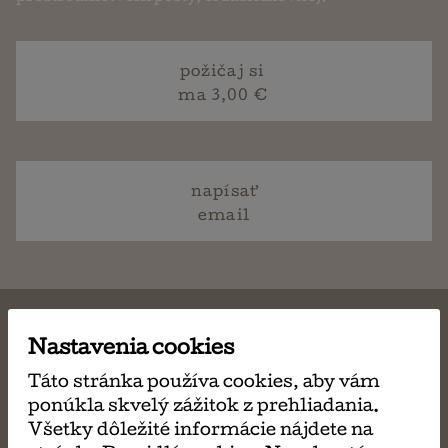
požičaj si
ma 3,00 €
napísať
email
Nastavenia cookies
Táto stránka používa cookies, aby vám
MÔŽE SA VÁM TIEŽ
ponúkla skvelý zážitok z prehliadania.
Všetky dôležité informácie nájdete na