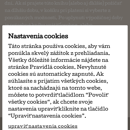
dní. Ak si prajete túto knihu (alebo aj ďalšie) požičať
na dlhšiu dobu, v košíku pri platení si vyberte z
ponúkaných možností. Po uplynutí výpožičnej doby
je potrebné knihu vrátiť (osobne, alebo
prostredníctvom pošty, či zásielkovne).
Nastavenia cookies
Táto stránka používa cookies, aby vám
ponúkla skvelý zážitok z prehliadania.
požičaj si
Všetky dôležité informácie nájdete na
ma 2,60 €
stránke Pravidlá cookies. Nevyhnuté
cookies sú automaticky zapnuté. Ak
súhlasíte s prijatím všetkých cookies,
ktoré sa nachádzajú na tomto webe,
napísať
môžete to potvrdiť tlačidlom “Povoliť
email
všetky cookies“, ak chcete svoje
nastavenia upraviť kliknite na tlačidlo
“Upraviť nastavenia cookies”.
upraviť nastavenia cookies