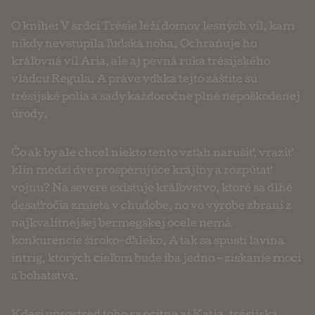
O knihe: V srdci Trésie leží domov lesných víl, kam
nikdy nevstúpila ľudská noha. Ochraňuje ho
kráľovná víl Aria, ale aj pevná ruka trésijského
vládcu Regula. A práve vďaka tejto záštite sú
trésijské polia a sady každoročne plné nepoškodenej
úrody.
Čo ak by ale chcel niekto tento vzťah narušiť, vraziť
klin medzi dve prosperujúce krajiny a rozpútať
vojnu? Na severe existuje kráľovstvo, ktoré sa dlhé
desaťročia zmieta v chudobe, no vo výrobe zbraní z
najkvalitnejšej bermegskej ocele nemá
konkurencie široko-ďaleko. A tak sa spustí lavína
intríg, ktorých cieľom bude iba jedno – získanie moci
a bohatstva.