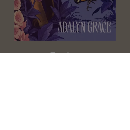
Foxglove
Adalyn Grace