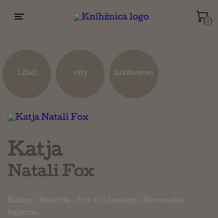
0
Životopisy a reportáže
Kuchárky
1.diel
víly
kráľovstvo
Mapy a cestovanie
Náboženstvo a ezoterika
Katja
Natali Fox
Knihy
-
Beletria
-
Sci-fi a fantasy
-
Slovenská
beletria