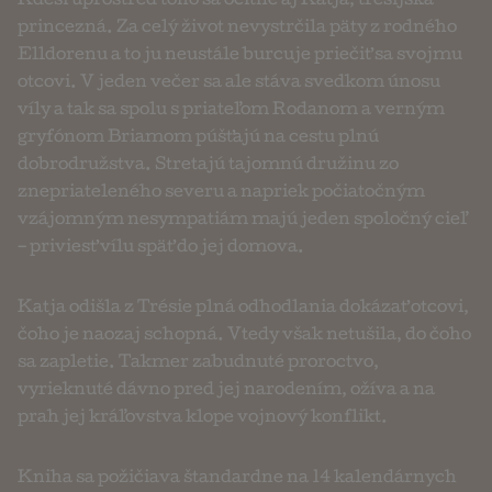
Kdesi uprostred toho sa ocitne aj Katja, trésijská
princezná. Za celý život nevystrčila päty z rodného
Elldorenu a to ju neustále burcuje priečiť sa svojmu
otcovi. V jeden večer sa ale stáva svedkom únosu
víly a tak sa spolu s priateľom Rodanom a verným
gryfónom Briamom púšťajú na cestu plnú
dobrodružstva. Stretajú tajomnú družinu zo
znepriateleného severu a napriek počiatočným
vzájomným nesympatiám majú jeden spoločný cieľ
– priviesť vílu späť do jej domova.
Katja odišla z Trésie plná odhodlania dokázať otcovi,
čoho je naozaj schopná. Vtedy však netušila, do čoho
sa zapletie. Takmer zabudnuté proroctvo,
vyrieknuté dávno pred jej narodením, ožíva a na
prah jej kráľovstva klope vojnový konflikt.
Kniha sa požičiava štandardne na 14 kalendárnych