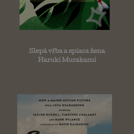
Slepá vŕba a spiaca žena
Haruki Murakami