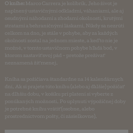
O knihe:
Marco Carrera je kolibrík. Jeho život je
naplnený ustavičnými odkladmi, váhaniami, ale aj
osudnými náhodami a zhodami okolností, krutými
stratami a behraničnými láskami. Nikdy sa nezrúti
celkom na dno, je stále v pohybe, aby za každých
okolností zostal na jednom mieste, a keď to nie je
možné, v tomto ustavičnom pohybe hľadá bod, v
ktorom zastaviť svoj pád - pretože prežívať
neznamená žiť menej.
Kniha sa požičiava štandardne na 14 kalendárnych
dní. Ak si prajete túto knihu (alebo aj ďalšie) požičať
na dlhšiu dobu, v košíku pri platení si vyberte z
ponúkaných možností. Po uplynutí výpožičnej doby
je potrebné knihu vrátiť (osobne, alebo
prostredníctvom pošty, či zásielkovne).