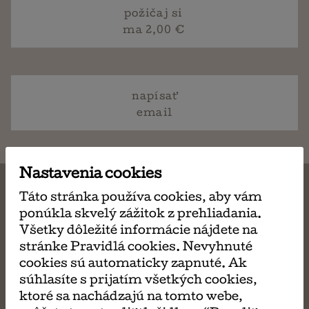
požičaj si
ma 2,00 €
napísať
email
Nastavenia cookies
Táto stránka používa cookies, aby vám
ponúkla skvelý zážitok z prehliadania.
MÔŽE SA VÁM TIEŽ
Všetky dôležité informácie nájdete na
stránke Pravidlá cookies. Nevyhnuté
cookies sú automaticky zapnuté. Ak
PÁČIŤ
súhlasíte s prijatím všetkých cookies,
ktoré sa nachádzajú na tomto webe,