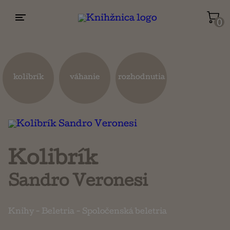
0
Životopisy a reportáže
Kuchárky
kolibrík
váhanie
rozhodnutia
Mapy a cestovanie
Náboženstvo a ezoterika
Kolibrík
Sandro Veronesi
Knihy
-
Beletria
-
Spoločenská beletria