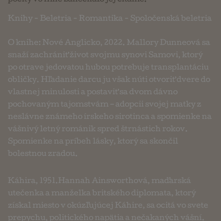
pocity vo mne zanechalo jej čítanie.
Knihy
-
Beletria
-
Romantika
-
Spoločenská beletria
O knihe: Nové Anglicko, 2022. Mallory Dunneová sa
snaží zachrániť život svojmu synovi Samovi, ktorý
po otrave jedovatou hubou potrebuje transplantáciu
obličky. Hľadanie darcu ju však núti otvoriť dvere do
vlastnej minulosti a postaviť sa dvom dávno
pochovaným tajomstvám – adopcii svojej matky z
neslávne známeho írskeho sirotinca a spomienke na
vášnivý letný románik spred štrnástich rokov.
Spomienke na príbeh lásky, ktorý sa skončil
bolestnou zradou.
Káhira, 1951.Hannah Ainsworthová, maďarská
utečenka a manželka britského diplomata, ktorý
získal miesto v okúzľujúcej Káhire, sa ocitá vo svete
prepychu, politického napätia a nečakaných vášní.