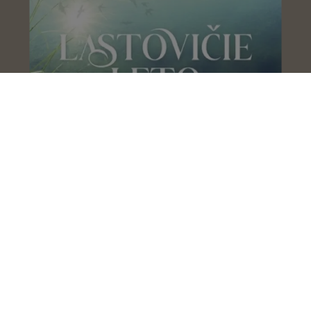
Lastovičie leto
Kristy Woodson Harvey
Vráť sa domov
Laura Barrow