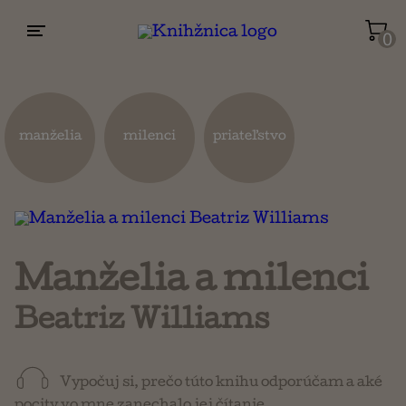
0
Životopisy a reportáže
Kuchárky
manželia
milenci
priateľstvo
Mapy a cestovanie
Náboženstvo a ezoterika
Manželia a milenci
Beatriz Williams
Vypočuj si, prečo túto knihu odporúčam a aké