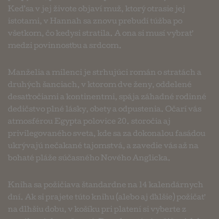
Keď sa v jej živote objaví muž, ktorý otrasie jej
istotami, v Hannah sa znovu prebudí túžba po
všetkom, čo kedysi stratila. A ona si musí vybrať
medzi povinnosťou a srdcom.
Manželia a milenci je strhujúci román o stratách a
druhých šanciach, v ktorom dve ženy, oddelené
desaťročiami a kontinentmi, spája záhadné rodinné
dedičstvo plné lásky, obety a odpustenia. Očarí vás
atmosférou Egypta polovice 20. storočia aj
privilegovaného sveta, kde sa za dokonalou fasádou
ukrývajú nečakané tajomstvá, a zavedie vás až na
bohaté pláže súčasného Nového Anglicka.
Kniha sa požičiava štandardne na 14 kalendárnych
dní. Ak si prajete túto knihu (alebo aj ďalšie) požičať
na dlhšiu dobu, v košíku pri platení si vyberte z