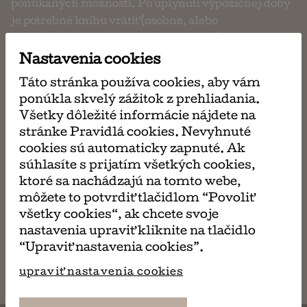
ponúkaných možností. Po uplynutí výpožičnej doby
je potrebné knihu vrátiť (osobne, alebo
prostredníctvom pošty, či zásielkovne).
Nastavenia cookies
Táto stránka používa cookies, aby vám
požičaj si
ponúkla skvelý zážitok z prehliadania.
ma 4,00 €
Všetky dôležité informácie nájdete na
stránke Pravidlá cookies. Nevyhnuté
cookies sú automaticky zapnuté. Ak
kúp si
súhlasíte s prijatím všetkých cookies,
ma 23,90 €
ktoré sa nachádzajú na tomto webe,
môžete to potvrdiť tlačidlom “Povoliť
všetky cookies“, ak chcete svoje
nastavenia upraviť kliknite na tlačidlo
napísať
“Upraviť nastavenia cookies”.
email
upraviť nastavenia cookies