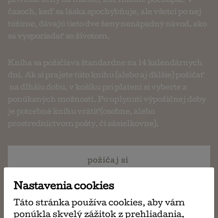
privedie ženy na miesto, kde mnohé pochopia. V
časoch, keď sa láska spochybňuje, ale všetci po nej
túžime, dávajú tieto dve ženy nenápadný návod, ako
sa vysporiadať so životom.
Kniha sa požičiava štandardne na 14 kalendárnych
dní. Ak si prajete túto knihu (alebo aj ďalšie) požičať
na dlhšiu dobu, v košíku pri platení si vyberte z
ponúkaných možností. Po uplynutí výpožičnej doby
je potrebné knihu vrátiť (osobne, alebo
prostredníctvom pošty, či zásielkovne).
požičaj si
ma 2,40 €
Nastavenia cookies
Táto stránka používa cookies, aby vám
ponúkla skvelý zážitok z prehliadania.