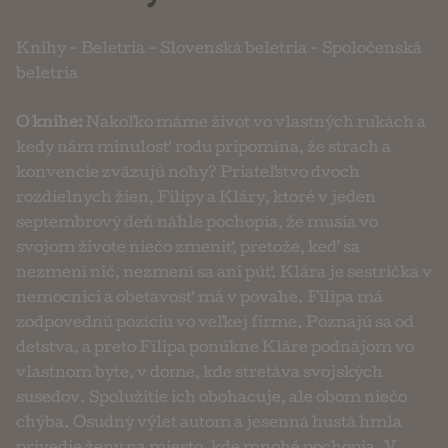
Knihy
-
Beletria
-
Slovenská beletria
-
Spoločenská
beletria
O knihe:
Nakoľko máme život vo vlastných rukách a
kedy nám minulosť rodu pripomína, že strach a
konvencie zväzujú nohy? Priateľstvo dvoch
rozdielnych žien, Filipy a Kláry, ktoré v jeden
septembrový deň náhle pochopia, že musia vo
svojom živote niečo zmeniť, pretože, keď sa
nezmení nič, nezmení sa ani púť. Klára je sestrička v
nemocnici a obetavosť má v povahe. Filipa má
zodpovednú pozíciu vo veľkej firme. Poznajú sa od
detstva, a preto Filipa ponúkne Kláre podnájom vo
vlastnom byte, v dome, kde stretáva svojských
susedov. Spolužitie ich obohacuje, ale obom niečo
chýba. Osudný výlet autom a jesenná hustá hmla