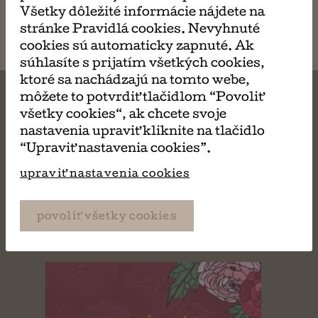
napísať
Všetky dôležité informácie nájdete na
email
stránke Pravidlá cookies. Nevyhnuté
cookies sú automaticky zapnuté. Ak
súhlasíte s prijatím všetkých cookies,
ktoré sa nachádzajú na tomto webe,
môžete to potvrdiť tlačidlom “Povoliť
všetky cookies“, ak chcete svoje
nastavenia upraviť kliknite na tlačidlo
MÔŽE SA VÁM TIEŽ
“Upraviť nastavenia cookies”.
upraviť nastavenia cookies
PÁČIŤ
povoliť všetky cookies