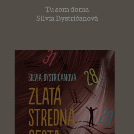
Tu som doma
Silvia Bystričanová