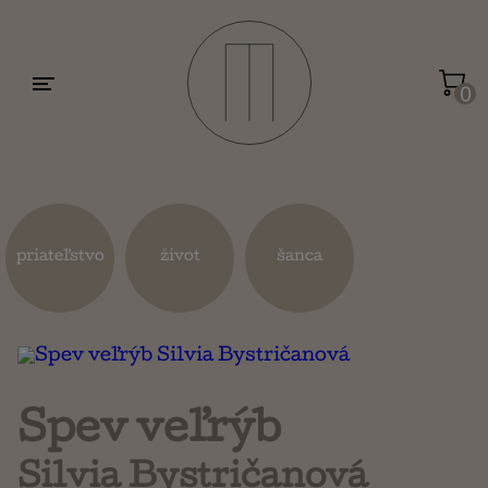
Motivácia a sebarozvoj
Umenie a dizajn
0
Životopisy a reportáže
Kuchárky
priateľstvo
život
šanca
Mapy a cestovanie
Náboženstvo a ezoterika
Spev veľrýb
Silvia Bystričanová