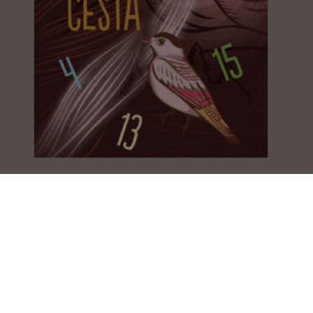
Zlatá stredná cesta
Silvia Bystričanová
Sedem cností tohto leta
Silvia Bystričanová