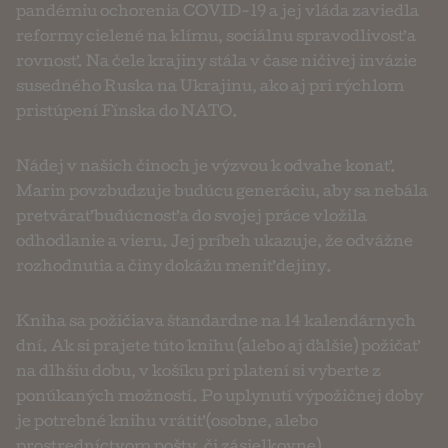
pandémiu ochorenia COVID-19 a jej vláda zaviedla
reformy cielené na klímu, sociálnu spravodlivosť a
rovnosť. Na čele krajiny stála v čase ničivej invázie
susedného Ruska na Ukrajinu, ako aj pri rýchlom
pristúpení Fínska do NATO.
Nádej v našich činoch je výzvou k odvahe konať.
Marin povzbudzuje budúcu generáciu, aby sa nebála
pretvárať budúcnosť a do svojej práce vložila
odhodlanie a vieru. Jej príbeh ukazuje, že odvážne
rozhodnutia a činy dokážu meniť dejiny.
Kniha sa požičiava štandardne na 14 kalendárnych
dní. Ak si prajete túto knihu (alebo aj ďalšie) požičať
na dlhšiu dobu, v košíku pri platení si vyberte z
ponúkaných možností. Po uplynutí výpožičnej doby
je potrebné knihu vrátiť (osobne, alebo