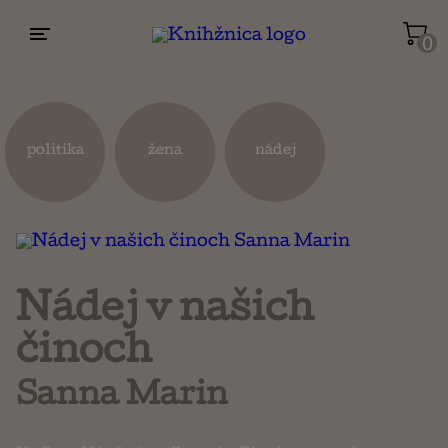
0
Životopisy a reportáže
Kuchárky
politika
žena
nádej
Mapy a cestovanie
Náboženstvo a ezoterika
Nádej v našich
činoch
Sanna Marin