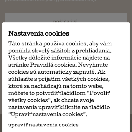
prostredníctvom pošty, či zásielkovne).
požičaj si
ma 3,50 €
Nastavenia cookies
Táto stránka používa cookies, aby vám
kúp si
ponúkla skvelý zážitok z prehliadania.
ma 23,90 €
Všetky dôležité informácie nájdete na
stránke Pravidlá cookies. Nevyhnuté
cookies sú automaticky zapnuté. Ak
súhlasíte s prijatím všetkých cookies,
napísať
ktoré sa nachádzajú na tomto webe,
email
môžete to potvrdiť tlačidlom “Povoliť
všetky cookies“, ak chcete svoje
nastavenia upraviť kliknite na tlačidlo
“Upraviť nastavenia cookies”.
upraviť nastavenia cookies