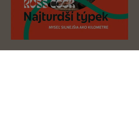
Najtvrdší týpek
Russ Cook
Len si to namýšľaš
Elizabeth Comen
Dokonalá láska neexistuje
Paul C. Brunson