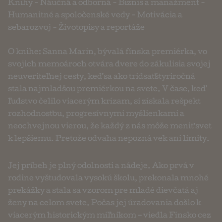
Knihy
-
Náučná a odborná
-
Biznis a manažment
-
Humanitné a spoločenské vedy
-
Motivácia a
sebarozvoj
-
Životopisy a reportáže
O knihe: Sanna Marin, bývalá fínska premiérka, vo
svojich memoároch otvára dvere do zákulisia svojej
neuveriteľnej cesty, keď sa ako tridsaťštyriročná
stala najmladšou premiérkou na svete. V čase, keď
ľudstvo čelilo viacerým krízam, si získala rešpekt
rozhodnosťou, progresívnymi myšlienkami a
neochvejnou vierou, že každý z nás môže meniť svet
k lepšiemu. Pretože odvaha nepozná vek ani limity.
Jej príbeh je plný odolnosti a nádeje. Ako prvá v
rodine vyštudovala vysokú školu, prekonala mnohé
prekážky a stala sa vzorom pre mladé dievčatá aj
ženy na celom svete. Počas jej úradovania došlo k
viacerým historickým míľnikom – viedla Fínsko cez