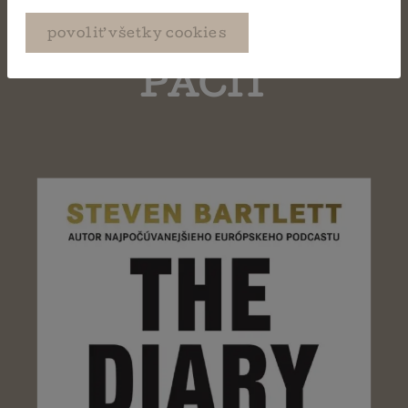
MÔŽE SA VÁM TIEŽ
povoliť všetky cookies
PÁČIŤ