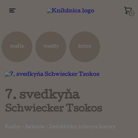
0
Životopisy a reportáže
Kuchárky
mafia
vraždy
krimi
Mapy a cestovanie
Náboženstvo a ezoterika
7. svedkyňa
Schwiecker Tsokos
Knihy
-
Beletria
-
Detektívky, trilery a horory