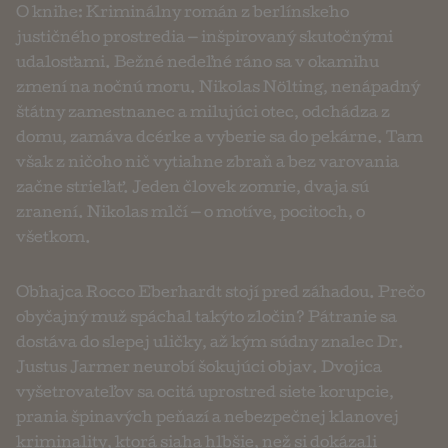
O knihe: Kriminálny román z berlínskeho
justičného prostredia — inšpirovaný skutočnými
udalosťami. Bežné nedeľné ráno sa v okamihu
zmení na nočnú moru. Nikolas Nölting, nenápadný
štátny zamestnanec a milujúci otec, odchádza z
domu, zamáva dcérke a vyberie sa do pekárne. Tam
však z ničoho nič vytiahne zbraň a bez varovania
začne strieľať. Jeden človek zomrie, dvaja sú
zranení. Nikolas mlčí — o motíve, pocitoch, o
všetkom.
Obhajca Rocco Eberhardt stojí pred záhadou. Prečo
obyčajný muž spáchal takýto zločin? Pátranie sa
dostáva do slepej uličky, až kým súdny znalec Dr.
Justus Jarmer neurobí šokujúci objav. Dvojica
vyšetrovateľov sa ocitá uprostred siete korupcie,
prania špinavých peňazí a nebezpečnej klanovej
kriminality, ktorá siaha hlbšie, než si dokázali