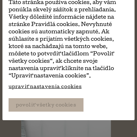
Táto stránka používa cookies, aby vám
ponúkla skvelý zážitok z prehliadania.
Všetky dôležité informácie nájdete na
MÔŽE SA VÁM TIEŽ
stránke Pravidlá cookies. Nevyhnuté
cookies sú automaticky zapnuté. Ak
PÁČIŤ
súhlasíte s prijatím všetkých cookies,
ktoré sa nachádzajú na tomto webe,
môžete to potvrdiť tlačidlom “Povoliť
všetky cookies“, ak chcete svoje
nastavenia upraviť kliknite na tlačidlo
“Upraviť nastavenia cookies”.
upraviť nastavenia cookies
povoliť všetky cookies