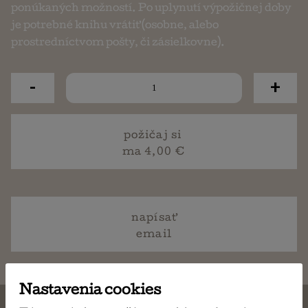
ponúkaných možností. Po uplynutí výpožičnej doby
je potrebné knihu vrátiť (osobne, alebo
prostredníctvom pošty, či zásielkovne).
-
+
požičaj si
ma 4,00 €
napísať
email
Nastavenia cookies