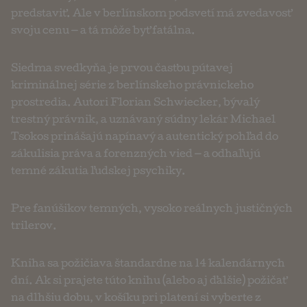
predstaviť. Ale v berlínskom podsvetí má zvedavosť
svoju cenu — a tá môže byť fatálna.
Siedma svedkyňa je prvou časťou pútavej
kriminálnej série z berlínskeho právnickeho
prostredia. Autori Florian Schwiecker, bývalý
trestný právnik, a uznávaný súdny lekár Michael
Tsokos prinášajú napínavý a autentický pohľad do
zákulisia práva a forenzných vied — a odhaľujú
temné zákutia ľudskej psychiky.
Pre fanúšikov temných, vysoko reálnych justičných
trilerov.
Kniha sa požičiava štandardne na 14 kalendárnych
dní. Ak si prajete túto knihu (alebo aj ďalšie) požičať
na dlhšiu dobu, v košíku pri platení si vyberte z