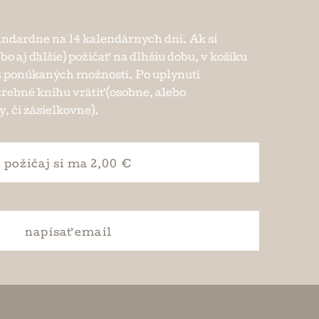
andardne na 14 kalendárnych dní. Ak si
ebo aj ďalšie) požičať na dlhšiu dobu, v košíku
e z ponúkaných možností. Po uplynutí
trebné knihu vrátiť (osobne, alebo
, či zásielkovne).
požičaj si
ma 2,00 €
napísať
email