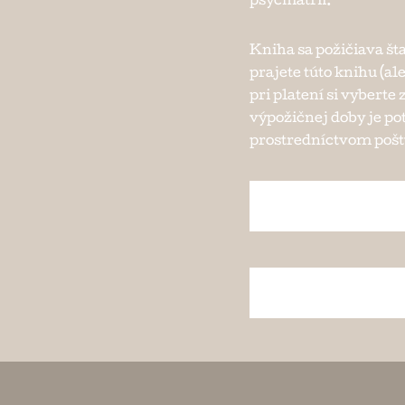
psychiatrii.
Kniha sa požičiava št
prajete túto knihu (al
pri platení si vybert
výpožičnej doby je po
prostredníctvom pošty