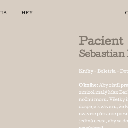
TIA
HRY
Pacient
Sebastian 
Knihy
-
Beletria
-
Det
O knihe:
Aby zistil p
zmizol malý Max Berkh
nočnú moru. Všetky i
dospeje k záveru, že 
uzavrie pátranie po 
jediná cesta, aby sa 