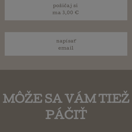
požičaj si
ma 3,00 €
napísať
email
MÔŽE SA VÁM TIEŽ
PÁČIŤ