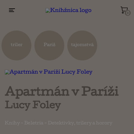
0
Životopisy a reportáže
Kuchárky
triler
Paríž
tajomstvá
Mapy a cestovanie
Náboženstvo a ezoterika
Apartmán v Paríži
Lucy Foley
Knihy
-
Beletria
-
Detektívky, trilery a horory