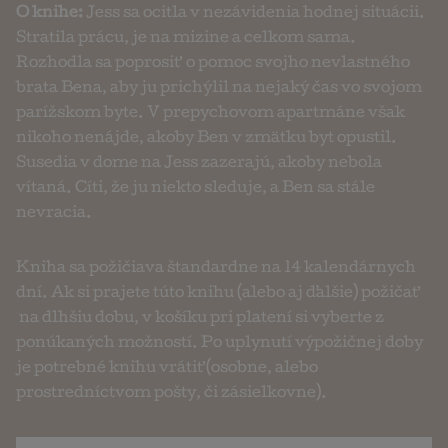
O knihe:
Jess sa ocitla v nezávidenia hodnej situácii.
Stratila prácu, je na mizine a celkom sama.
Rozhodla sa poprosiť o pomoc svojho nevlastného
brata Bena, aby ju prichýlil na nejaký čas vo svojom
parížskom byte. V prepychovom apartmáne však
nikoho nenájde, akoby Ben v zmätku byt opustil.
Susedia v dome na Jess zazerajú, akoby nebola
vítaná. Cíti, že ju niekto sleduje, a Ben sa stále
nevracia.
Kniha sa požičiava štandardne na 14 kalendárnych
dní. Ak si prajete túto knihu (alebo aj ďalšie) požičať
na dlhšiu dobu, v košíku pri platení si vyberte z
ponúkaných možností. Po uplynutí výpožičnej doby
je potrebné knihu vrátiť (osobne, alebo
prostredníctvom pošty, či zásielkovne).