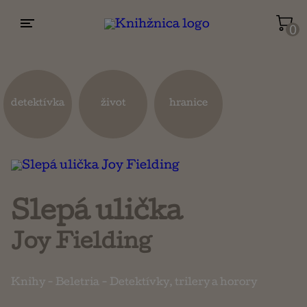
0
Životopisy a reportáže
Kuchárky
detektívka
život
hranice
Mapy a cestovanie
Náboženstvo a ezoterika
Slepá ulička
Joy Fielding
Knihy
-
Beletria
-
Detektívky, trilery a horory