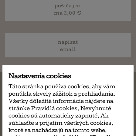
požičaj si
ma 2,00 €
napísať
email
Nastavenia cookies
Táto stránka používa cookies, aby vám
ponúkla skvelý zážitok z prehliadania.
MÔŽE SA VÁM TIEŽ
Všetky dôležité informácie nájdete na
stránke Pravidlá cookies. Nevyhnuté
cookies sú automaticky zapnuté. Ak
PÁČIŤ
súhlasíte s prijatím všetkých cookies,
ktoré sa nachádzajú na tomto webe,