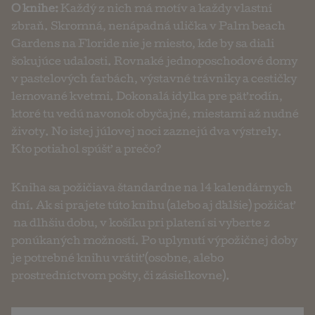
O knihe:
Každý z nich má motív a každy vlastní
zbraň. Skromná, nenápadná ulička v Palm beach
Gardens na Floride nie je miesto, kde by sa diali
šokujúce udalosti. Rovnaké jednoposchodové domy
v pastelových farbách, výstavné trávniky a cestičky
lemované kvetmi. Dokonalá idylka pre päť rodín,
ktoré tu vedú navonok obyčajné, miestami až nudné
životy. No istej júlovej noci zaznejú dva výstrely.
Kto potiahol spúšť a prečo?
Kniha sa požičiava štandardne na 14 kalendárnych
dní. Ak si prajete túto knihu (alebo aj ďalšie) požičať
na dlhšiu dobu, v košíku pri platení si vyberte z
ponúkaných možností. Po uplynutí výpožičnej doby
je potrebné knihu vrátiť (osobne, alebo
prostredníctvom pošty, či zásielkovne).