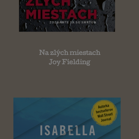
Na zlých miestach
Joy Fielding