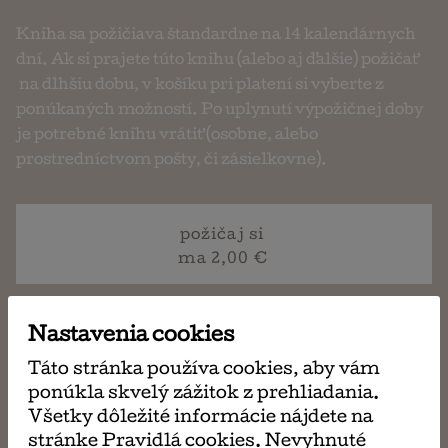
Kniha sa požičiava štandardne na 14 kalendárnych
dní. Ak si prajete túto knihu (alebo aj ďalšie) požičať
na dlhšiu dobu, v košíku pri platení si vyberte z
ponúkaných možností. Po uplynutí výpožičnej doby
je potrebné knihu vrátiť (osobne, alebo
prostredníctvom pošty, či zásielkovne).
požičaj si
ma 2,00 €
Nastavenia cookies
napísať
Táto stránka používa cookies, aby vám
email
ponúkla skvelý zážitok z prehliadania.
Všetky dôležité informácie nájdete na
stránke Pravidlá cookies. Nevyhnuté