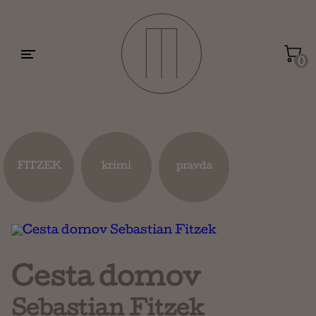
Motivácia a sebarozvoj
Umenie a dizajn
0
Životopisy a reportáže
Kuchárky
FITZEK
krimi
pravda
Mapy a cestovanie
Náboženstvo a ezoterika
Cesta domov
Sebastian Fitzek