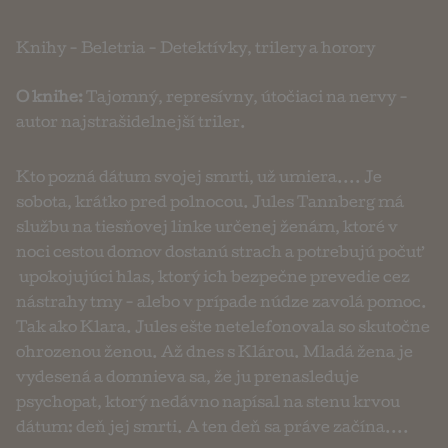
Knihy
-
Beletria
-
Detektívky, trilery a horory
O knihe:
Tajomný, represívny, útočiaci na nervy -
autor najstrašidelnejší triler.
Kto pozná dátum svojej smrti, už umiera.... Je
sobota, krátko pred polnocou. Jules Tannberg má
službu na tiesňovej linke určenej ženám, ktoré v
noci cestou domov dostanú strach a potrebujú počuť
upokojujúci hlas, ktorý ich bezpečne prevedie cez
nástrahy tmy - alebo v prípade núdze zavolá pomoc.
Tak ako Klara. Jules ešte netelefonovala so skutočne
ohrozenou ženou. Až dnes s Klárou. Mladá žena je
vydesená a domnieva sa, že ju prenasleduje
psychopat, ktorý nedávno napísal na stenu krvou
dátum: deň jej smrti. A ten deň sa práve začína....