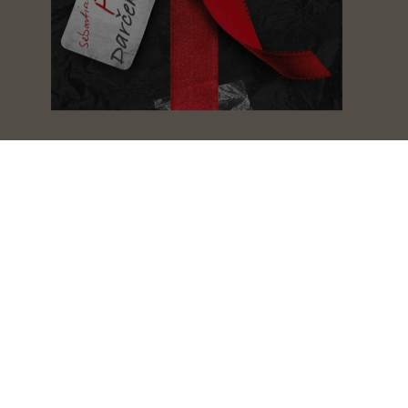
Darček
Sebastian Fitzek
Šialená hra
Sebastian Fitzek
Zberateľ očí