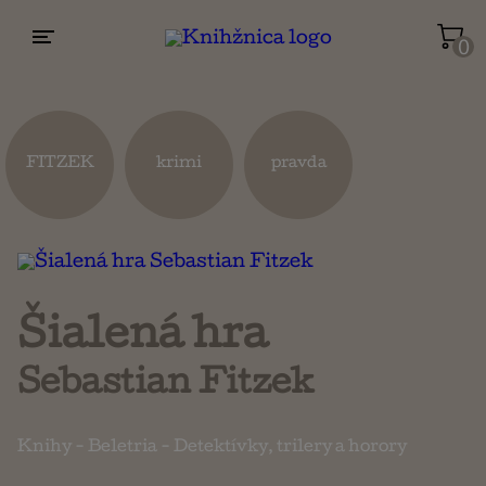
0
Životopisy a reportáže
Kuchárky
FITZEK
krimi
pravda
Mapy a cestovanie
Náboženstvo a ezoterika
Šialená hra
Sebastian Fitzek
Knihy
-
Beletria
-
Detektívky, trilery a horory