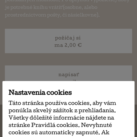
ponúkaných možností. Po uplynutí výpožičnej doby
je potrebné knihu vrátiť (osobne, alebo
prostredníctvom pošty, či zásielkovne).
požičaj si
ma 2,00 €
napísať
email
Nastavenia cookies
Táto stránka používa cookies, aby vám
ponúkla skvelý zážitok z prehliadania.
Všetky dôležité informácie nájdete na
stránke Pravidlá cookies. Nevyhnuté
cookies sú automaticky zapnuté. Ak
MÔŽE SA VÁM TIEŽ