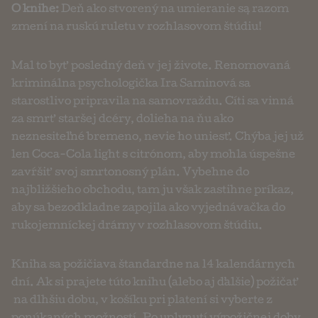
O knihe:
Deň ako stvorený na umieranie są razom
zmení na ruskú ruletu v rozhlasovom štúdiu!
Mal to byť posledný deň v jej živote. Renomovaná
kriminálna psychologička Ira Saminová sa
starostlivo pripravila na samovraždu. Cíti sa vinná
za smrť staršej dcéry, dolieha na ňu ako
neznesiteľné bremeno, nevie ho uniesť. Chýba jej už
len Coca-Cola light s citrónom, aby mohla úspešne
zavŕšiť svoj smrtonosný plán. Vybehne do
najbližšieho obchodu, tam ju však zastihne príkaz,
aby sa bezodkladne zapojila ako vyjednávačka do
rukojemníckej drámy v rozhlasovom štúdiu.
Kniha sa požičiava štandardne na 14 kalendárnych
dní. Ak si prajete túto knihu (alebo aj ďalšie) požičať
na dlhšiu dobu, v košíku pri platení si vyberte z