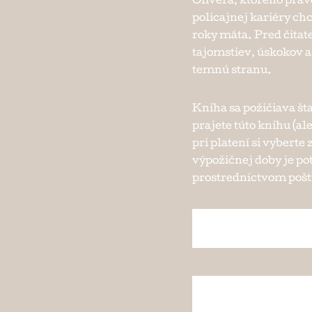
Olivera, ktorého práv
policajnej kariéry ch
roky máta. Pred čitat
tajomstiev, úskokov 
temnú stranu.
Kniha sa požičiava št
prajete túto knihu (al
pri platení si vybert
výpožičnej doby je po
prostredníctvom pošty