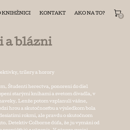
O KNIHŽNICI
KONTAKT
AKO NA TO?
0
 a blázni
ektívky, trilery a horory
m. Študenti herectva, ponorení do diel
pení starými knihami a svetom divadla, v
 naveky. Lenže potom vzplanuli vášne,
dzi hrou a skutočnosťou a výsledkom bola
d desiatimi rokmi, ale pravdu o skutočnom
to. Detektív Colborne dúfa, že ju vymáni od