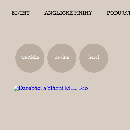
KNIHY
ANGLICKÉ KNIHY
PODUJA
tragédia
nevina
herci