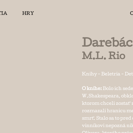
TIA
HRY
Darebáci
M.L. Rio
Knihy
-
Beletria
-
Det
O knihe:
Bolo ich sede
W.Shakespeara, obklo
ktorom chceli zostať
rozmazali hranicu me
smrť. Stalo sa to pre
vinníkovi nepozná nik