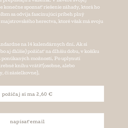
e prepúšťajú z väzenia. V závere svojej
ce konečne spoznať riešenie záhady, ktorá ho
eľom sa odvíja fascinujúci príbeh plný
a majstrovského herectva, ktoré však má svoju
andardne na 14 kalendárnych dní. Ak si
ebo aj ďalšie) požičať na dlhšiu dobu, v košíku
e z ponúkaných možností. Po uplynutí
trebné knihu vrátiť (osobne, alebo
, či zásielkovne).
požičaj si
ma 2,60 €
napísať
email