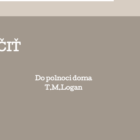
ČIŤ
Do polnoci doma
T.M.Logan