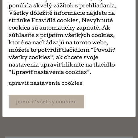
niektorých dospleých sa obracia proti nemu.
ponúkla skvelý zážitok z prehliadania.
Connorovi rodičia sa zo všetkých síl snažia ochrániť
Všetky dôležité informácie nájdete na
syna a dokázať jeho nevinu, preto začnú na vlastnú
stránke Pravidlá cookies. Nevyhnuté
päsť pátrať po tom, čo sa v tú sobotnú noc vlastne
cookies sú automaticky zapnuté. Ak
stalo.
súhlasíte s prijatím všetkých cookies,
ktoré sa nachádzajú na tomto webe,
môžete to potvrdiť tlačidlom “Povoliť
Kniha sa požičiava štandardne na 14 kalendárnych
všetky cookies“, ak chcete svoje
dní. Ak si prajete túto knihu (alebo aj ďalšie) požičať
nastavenia upraviť kliknite na tlačidlo
na dlhšiu dobu, v košíku pri platení si vyberte z
“Upraviť nastavenia cookies”.
ponúkaných možností. Po uplynutí výpožičnej doby
je potrebné knihu vrátiť (osobne, alebo
upraviť nastavenia cookies
prostredníctvom pošty, či zásielkovne).
povoliť všetky cookies