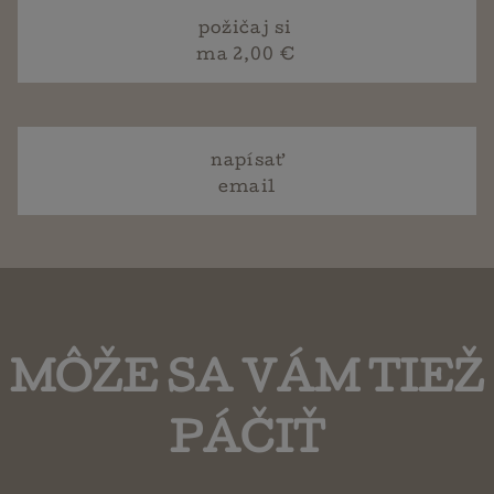
požičaj si
ma 2,00 €
napísať
email
MÔŽE SA VÁM TIEŽ
PÁČIŤ