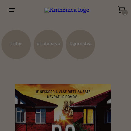
0
Životopisy a reportáže
Kuchárky
triler
priateľstvo
tajomstvá
Mapy a cestovanie
Náboženstvo a ezoterika