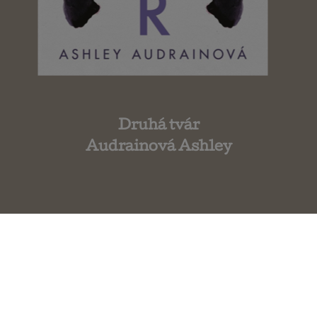
Druhá tvár
Audrainová Ashley