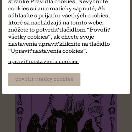
stránke Pravidlá cookies. Nevyhnuté
cookies sú automaticky zapnuté. Ak
MÔŽE SA VÁM TIEŽ
súhlasíte s prijatím všetkých cookies,
ktoré sa nachádzajú na tomto webe,
môžete to potvrdiť tlačidlom “Povoliť
PÁČIŤ
všetky cookies“, ak chcete svoje
nastavenia upraviť kliknite na tlačidlo
“Upraviť nastavenia cookies”.
upraviť nastavenia cookies
povoliť všetky cookies