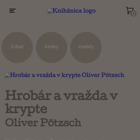
0
Životopisy a reportáže
Kuchárky
3.diel
hroby
vraždy
Mapy a cestovanie
Náboženstvo a ezoterika
Hrobár a vražda v
krypte
Oliver Pötzsch