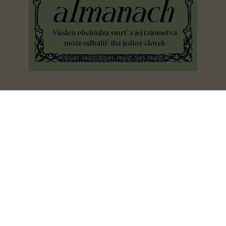
Hrobárov almanach
Oliver Pötzsch