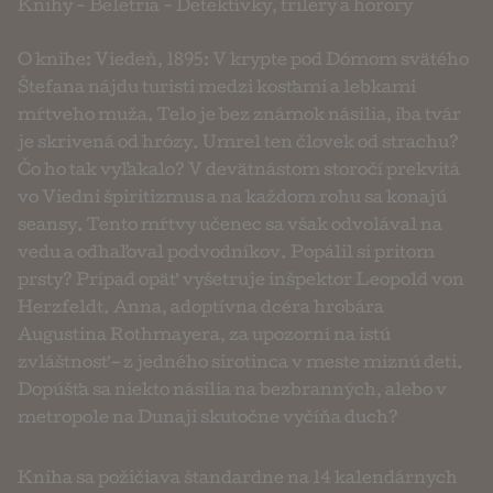
Knihy
-
Beletria
-
Detektívky, trilery a horory
O knihe: Viedeň, 1895: V krypte pod Dómom svätého
Štefana nájdu turisti medzi kosťami a lebkami
mŕtveho muža. Telo je bez známok násilia, iba tvár
je skrivená od hrôzy. Umrel ten človek od strachu?
Čo ho tak vyľakalo? V devätnástom storočí prekvitá
vo Viedni špiritizmus a na každom rohu sa konajú
seansy. Tento mŕtvy učenec sa však odvolával na
vedu a odhaľoval podvodníkov. Popálil si pritom
prsty? Prípad opäť vyšetruje inšpektor Leopold von
Herzfeldt. Anna, adoptívna dcéra hrobára
Augustina Rothmayera, za upozorní na istú
zvláštnosť – z jedného sirotinca v meste miznú deti.
Dopúšťa sa niekto násilia na bezbranných, alebo v
metropole na Dunaji skutočne vyčíňa duch?
Kniha sa požičiava štandardne na 14 kalendárnych