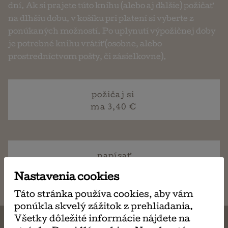
dní. Ak si prajete túto knihu (alebo aj ďalšie) požičať
na dlhšiu dobu, v košíku pri platení si vyberte z
ponúkaných možností. Po uplynutí výpožičnej doby
je potrebné knihu vrátiť (osobne, alebo
prostredníctvom pošty, či zásielkovne).
požičaj si
ma 3,40 €
napísať
email
Nastavenia cookies
Táto stránka používa cookies, aby vám
ponúkla skvelý zážitok z prehliadania.
Všetky dôležité informácie nájdete na