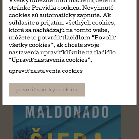
Všetky dôležité informácie nájdete na
MÔŽE SA VÁM TIEŽ
stránke Pravidlá cookies. Nevyhnuté
cookies sú automaticky zapnuté. Ak
súhlasíte s prijatím všetkých cookies,
PÁČIŤ
ktoré sa nachádzajú na tomto webe,
môžete to potvrdiť tlačidlom “Povoliť
všetky cookies“, ak chcete svoje
nastavenia upraviť kliknite na tlačidlo
“Upraviť nastavenia cookies”.
upraviť nastavenia cookies
povoliť všetky cookies