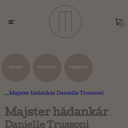
Motivácia a sebarozvoj
Umenie a dizajn
0
Životopisy a reportáže
Kuchárky
záhady
hádanky
väznenie
Mapy a cestovanie
Náboženstvo a ezoterika
Majster hádankár
Danielle Trussoni