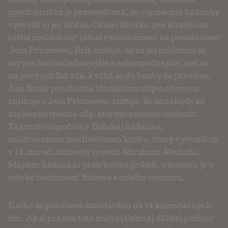
zložitú, ťažko pochopiteľnú hádanku, väzenská
psychiatrička je presvedčená, že vyriešenie hádanky
vysvetlí aj jej zločin. Osloví Brinka, pre ktorého sa
túžba rozlúsknuť rébus rýchlo zmení na posadnutosť
Jess Priceovou. Brik zisťuje, že za jej mlčaním sa
skrýva čosi naliehavejšie a nebezpečnejšie, než sa
na prvý pohľad zdá, a vrhá sa do honby za pravdou.
Ako Brink prechádza bludiskom stôp a citovo sa
zbližuje s Jess Priceovou, zisťuje, že do záhady sú
zapletené mocné sily, ktorým nemôže uniknúť.
Tajomstvo spočíva v Božskej hádanke,
zašifrovanom modlitebnom kruhu, ktorý vytvoril už
v 13.storočí židovský mystik Abraham Abulafia.
Majster hádankár je strhujúci príbeh, v ktorom je v
stávke budúcnosť ľudstva a celého vesmíru.
Kniha sa požičiava štandardne na 14 kalendárnych
dní. Ak si prajete túto knihu (alebo aj ďalšie) požičať