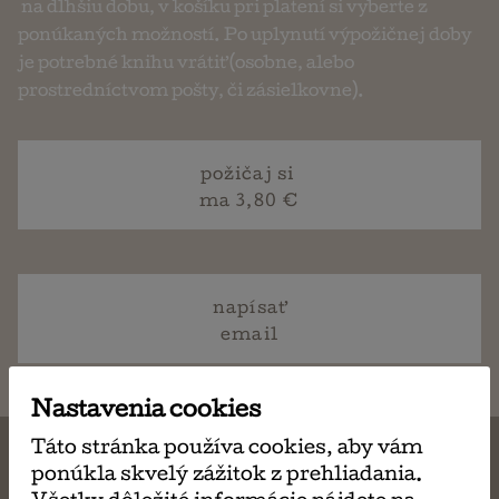
na dlhšiu dobu, v košíku pri platení si vyberte z
ponúkaných možností. Po uplynutí výpožičnej doby
je potrebné knihu vrátiť (osobne, alebo
prostredníctvom pošty, či zásielkovne).
požičaj si
ma 3,80 €
napísať
email
Nastavenia cookies
Táto stránka používa cookies, aby vám
ponúkla skvelý zážitok z prehliadania.