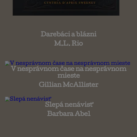
Darebáci a blázni
M.L. Rio
V nesprávnom čase na nesprávnom
mieste
Gillian McAllister
Slepá nenávisť
Barbara Abel