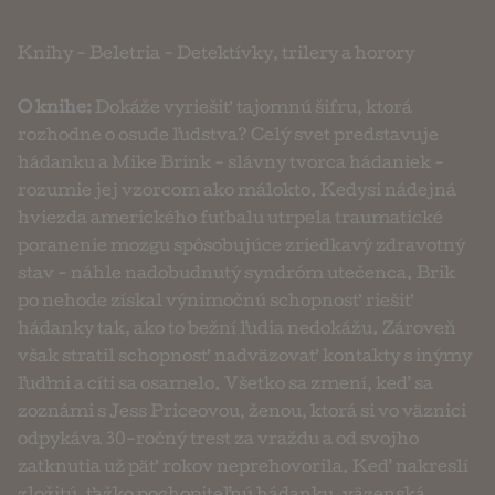
Knihy
-
Beletria
-
Detektívky, trilery a horory
O knihe:
Dokáže vyriešiť tajomnú šifru, ktorá
rozhodne o osude ľudstva? Celý svet predstavuje
hádanku a Mike Brink - slávny tvorca hádaniek -
rozumie jej vzorcom ako málokto. Kedysi nádejná
hviezda amerického futbalu utrpela traumatické
poranenie mozgu spôsobujúce zriedkavý zdravotný
stav - náhle nadobudnutý syndróm utečenca. Brik
po nehode získal výnimočnú schopnosť riešiť
hádanky tak, ako to bežní ľudia nedokážu. Zároveň
však stratil schopnosť nadväzovať kontakty s inýmy
ľuďmi a cíti sa osamelo. Všetko sa zmení, keď sa
zoznámi s Jess Priceovou, ženou, ktorá si vo väznici
odpykáva 30-ročný trest za vraždu a od svojho
zatknutia už päť rokov neprehovorila. Keď nakreslí