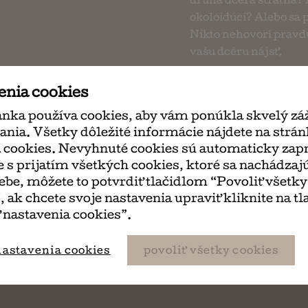
druhá dcéra stratila?
okoloidúci? Alebo sa 
Nikto nehovorí pravdu
vašu dcéru nájsť.
Kniha sa požičiava št
enia cookies
prajete túto knihu (ale
ánka používa cookies, aby vám ponúkla skvelý záž
pri platení si vybert
ania. Všetky dôležité informácie nájdete na strá
výpožičnej doby je po
 cookies. Nevyhnuté cookies sú automaticky zap
prostredníctvom pošty
e s prijatím všetkých cookies, ktoré sa nachádzaj
be, môžete to potvrdiť tlačidlom “Povoliť všetky
, ak chcete svoje nastavenia upraviť kliknite na tl
 nastavenia cookies”.
nastavenia cookies
povoliť všetky cookies