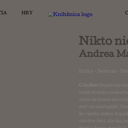
TIA
HRY
Nikto ni
Andrea M
Knihy
-
Beletria
-
Det
O knihe:
Stojíte na n
malé dcérky naskočia 
vtom sa dvere zatvori
stáť na nástupišti. C
že všetko dobre dopad
vás dve deti, ale iba 