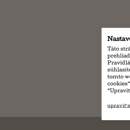
Nastav
Táto str
prehliad
Pravidlá
súhlasít
tomto we
cookies“
“Upraviť
upraviť 