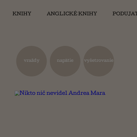
KNIHY
ANGLICKÉ KNIHY
PODUJA
vraždy
napätie
vyšetrovanie