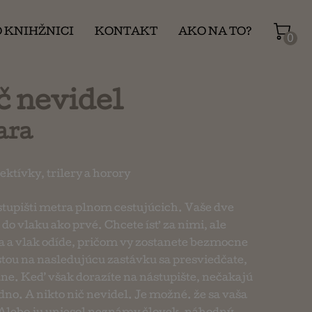
O KNIHŽNICI
KONTAKT
AKO NA TO?
0
č nevidel
ara
ektívky, trilery a horory
ástupišti metra plnom cestujúcich. Vaše dve
do vlaku ako prvé. Chcete ísť za nimi, ale
a a vlak odíde, pričom vy zostanete bezmocne
estou na nasledujúcu zastávku sa presviedčate,
ne. Keď však dorazíte na nástupište, nečakajú
jedno. A nikto nič nevidel. Je možné. že sa vaša