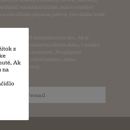
 Alebo ju uniesol neznámy človek, náhodný
páchateľ nachádza bližšie, než si myslíte?
 a čím dlhšie pátranie potrvá, tým ťažšie bude
andardne na 14 kalendárnych dní. Ak si
bo aj ďalšie) požičať na dlhšiu dobu, v košíku
itok z
e z ponúkaných možností. Po uplynutí
nke
trebné knihu vrátiť (osobne, alebo
nuté. Ak
, či zásielkovne).
ú na
ačidlo
napísať
email