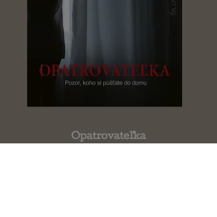
Opatrovateľka
Joy Fielding
V nesprávnom čase na nesprávnom
mieste
Gillian McAllister