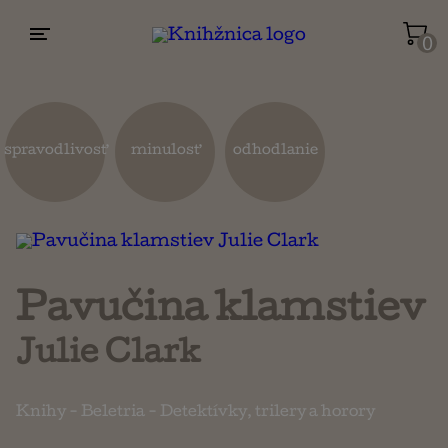
0
Životopisy a reportáže
Kuchárky
spravodlivosť
minulosť
odhodlanie
Mapy a cestovanie
Náboženstvo a ezoterika
Pavučina klamstiev
Julie Clark
Knihy
-
Beletria
-
Detektívky, trilery a horory