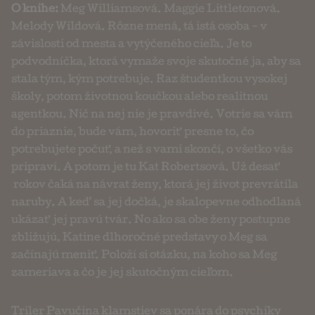
O knihe:
Meg Williamsová. Maggie Littletonová.
Melody Wildová. Rôzne mená, tá istá osoba - v
závislosti od mesta a vytýčeného cieľa. Je to
podvodníčka, ktorá vymaže svoje skutočné ja, aby sa
stala tým, kým potrebuje. Raz študentkou vysokej
školy, potom životnou koučkou alebo realitnou
agentkou. Nič na nej nie je pravdivé. Votrie sa vám
do priaznie, bude vám, hovoriť presne to, čo
potrebujete počuť, a než s vami skončí, o všetko vás
pripraví. A potom je tu Kat Robertsová. Už desať
rokov čaká na návrat ženy, ktorá jej život prevrátila
naruby. A keď sa jej dočká, je skalopevne odhodlaná
ukázať jej pravú tvár. No ako sa obe ženy postupne
zbližujú, Katine dlhoročné predstavy o Meg sa
začínajú meniť. Položí si otázku, na koho sa Meg
zameriava a čo je jej skutočným cieľom.
Triler Pavučina klamstiev sa ponára do psychiky