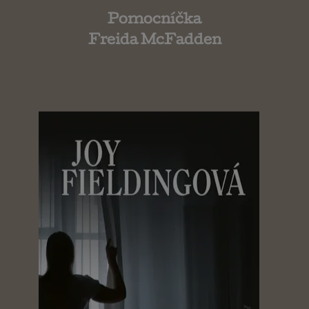
Pomocníčka
Freida McFadden