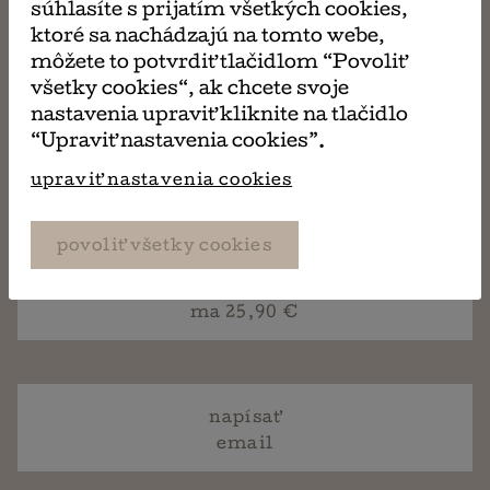
súhlasíte s prijatím všetkých cookies,
je potrebné knihu vrátiť (osobne, alebo
ktoré sa nachádzajú na tomto webe,
prostredníctvom pošty, či zásielkovne).
môžete to potvrdiť tlačidlom “Povoliť
všetky cookies“, ak chcete svoje
nastavenia upraviť kliknite na tlačidlo
“Upraviť nastavenia cookies”.
upraviť nastavenia cookies
požičaj si
ma 4,00 €
povoliť všetky cookies
kúp si
ma 25,90 €
napísať
email