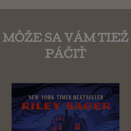
MÔŽE SA VÁM TIEŽ
PÁČIŤ