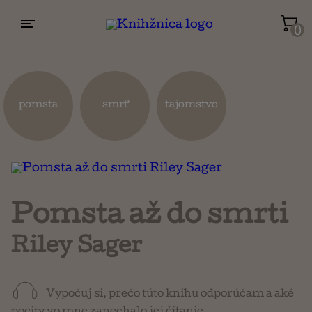
0
Životopisy a reportáže
Kuchárky
pomsta
smrť
tajomstvo
Mapy a cestovanie
Náboženstvo a ezoterika
Pomsta až do smrti
Riley Sager
Vypočuj si, prečo túto knihu odporúčam a aké