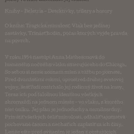
pocity vo mne zanechalo jej čítanie.
Knihy
-
Beletria
-
Detektívky, trilery a horory
O knihe: Tragická minulosť. Vlak bez jedinej
zastávky. Trinásť hodín, počas ktorých vyjde pravda
na povrch.
V roku 1954 nastúpi Anna Mathesonová do
luxusného nočného vlaku smerujúceho do Chicaga.
So sebou si nesie zoznam mien a túžbu po pomste.
Pred dvanástimi rokmi, uprostred druhej svetovej
vojny, šesť ľudí roztrhalo jej rodinný život na kusy.
Teraz ich pod falošnou identitou všetkých
zhromaždí na jednom mieste – vo vlaku, z ktorého
niet úniku. Jej plán je jednoduchý a nemilosrdný.
Prinútiť všetkých čeliť minulosti, odhaliť tajomstvá
pochované časom a nechať ich zaplatiť za ich činy.
Lenže ešte pred svitaním je jeden z cestujúcich