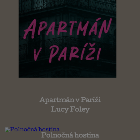
Apartmán v Paríži
Lucy Foley
Polnočná hostina