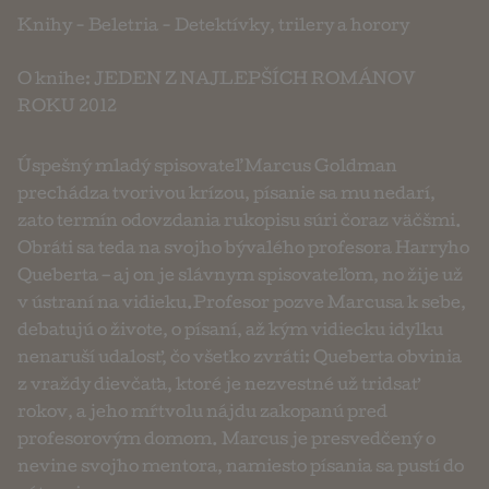
Knihy
-
Beletria
-
Detektívky, trilery a horory
O knihe: JEDEN Z NAJLEPŠÍCH ROMÁNOV
ROKU 2012
Úspešný mladý spisovateľ Marcus Goldman
prechádza tvorivou krízou, písanie sa mu nedarí,
zato termín odovzdania rukopisu súri čoraz väčšmi.
Obráti sa teda na svojho bývalého profesora Harryho
Queberta – aj on je slávnym spisovateľom, no žije už
v ústraní na vidieku.Profesor pozve Marcusa k sebe,
debatujú o živote, o písaní, až kým vidiecku idylku
nenaruší udalosť, čo všetko zvráti: Queberta obvinia
z vraždy dievčaťa, ktoré je nezvestné už tridsať
rokov, a jeho mŕtvolu nájdu zakopanú pred
profesorovým domom. Marcus je presvedčený o
nevine svojho mentora, namiesto písania sa pustí do