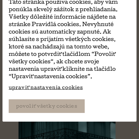
Táto stránka používa cookies, aby vám
ponúkla skvelý zážitok z prehliadania.
Všetky dôležité informácie nájdete na
Zoznam hostí
stránke Pravidlá cookies. Nevyhnuté
Lucy Foley
cookies sú automaticky zapnuté. Ak
súhlasíte s prijatím všetkých cookies,
ktoré sa nachádzajú na tomto webe,
môžete to potvrdiť tlačidlom “Povoliť
všetky cookies“, ak chcete svoje
nastavenia upraviť kliknite na tlačidlo
“Upraviť nastavenia cookies”.
upraviť nastavenia cookies
povoliť všetky cookies