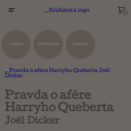
0
Životopisy a reportáže
Kuchárky
vraždy
obvinenie
pravda
Mapy a cestovanie
Náboženstvo a ezoterika
Pravda o afére
Harryho Queberta
Joël Dicker