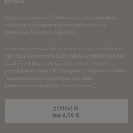
pátrania.
Kniha bola ocenená Veľkou cenou Francúzskej
akadémie a tiež postúpila do užšieho výberu
prestížnej Goncourtovej ceny.
Kniha sa požičiava štandardne na 14 kalendárnych
dní. Ak si prajete túto knihu (alebo aj ďalšie) požičať
na dlhšiu dobu, v košíku pri platení si vyberte z
ponúkaných možností. Po uplynutí výpožičnej doby
je potrebné knihu vrátiť (osobne, alebo
prostredníctvom pošty, či zásielkovne).
požičaj si
ma 4,00 €