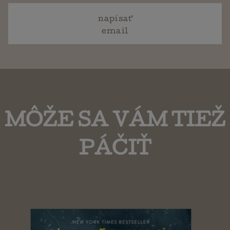
napísať
email
MÔŽE SA VÁM TIEŽ
PÁČIŤ