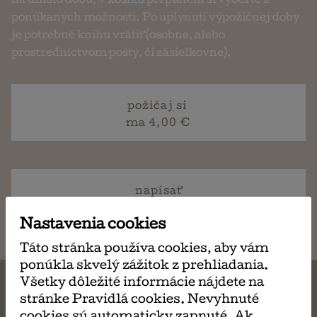
na dlhšiu dobu, v košíku pri platení si vyberte z
ponúkaných možností. Po uplynutí výpožičnej doby
je potrebné knihu vrátiť (osobne, alebo
prostredníctvom pošty, či zásielkovne).
požičaj si
ma 4,00 €
napísať
email
Nastavenia cookies
Táto stránka používa cookies, aby vám
ponúkla skvelý zážitok z prehliadania.
Všetky dôležité informácie nájdete na
stránke Pravidlá cookies. Nevyhnuté
cookies sú automaticky zapnuté. Ak