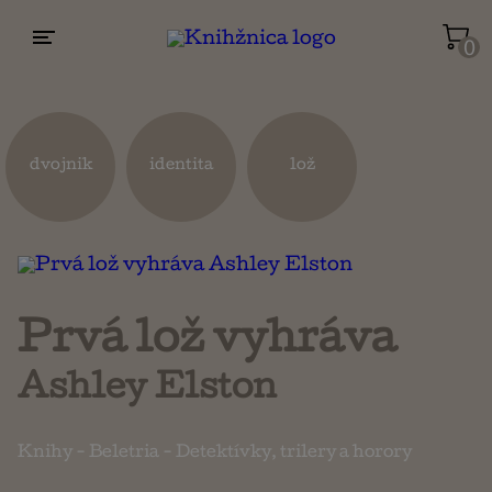
0
Životopisy a reportáže
Kuchárky
dvojnik
identita
lož
Mapy a cestovanie
Náboženstvo a ezoterika
Prvá lož vyhráva
Ashley Elston
Knihy
-
Beletria
-
Detektívky, trilery a horory