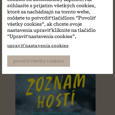
MÔŽE SA VÁM TIEŽ
súhlasíte s prijatím všetkých cookies,
ktoré sa nachádzajú na tomto webe,
PÁČIŤ
môžete to potvrdiť tlačidlom “Povoliť
všetky cookies“, ak chcete svoje
nastavenia upraviť kliknite na tlačidlo
“Upraviť nastavenia cookies”.
upraviť nastavenia cookies
povoliť všetky cookies