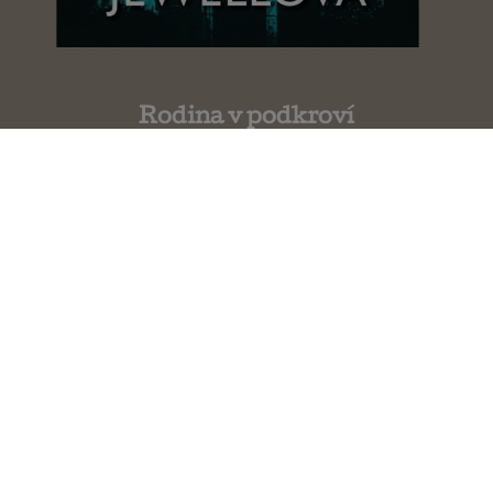
Rodina v podkroví
Lisa Jewell
Oddelenie D
Freida McFadden
Pavučina klamstiev
Julie Clark