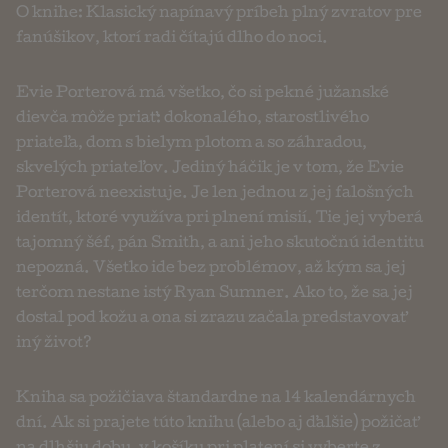
O knihe: Klasický napínavý príbeh plný zvratov pre
fanúšikov, ktorí radi čítajú dlho do noci.
Evie Porterová má všetko, čo si pekné južanské
dievča môže priať: dokonalého, starostlivého
priateľa, dom s bielym plotom a so záhradou,
skvelých priateľov. Jediný háčik je v tom, že Evie
Porterová neexistuje. Je len jednou z jej falošných
identít, ktoré využíva pri plnení misií. Tie jej vyberá
tajomný šéf, pán Smith, a ani jeho skutočnú identitu
nepozná. Všetko ide bez problémov, až kým sa jej
terčom nestane istý Ryan Sumner. Ako to, že sa jej
dostal pod kožu a ona si zrazu začala predstavovať
iný život?
Kniha sa požičiava štandardne na 14 kalendárnych
dní. Ak si prajete túto knihu (alebo aj ďalšie) požičať