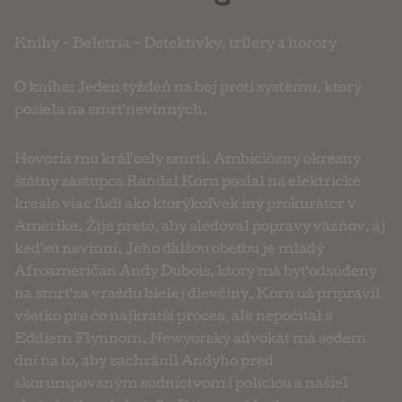
Knihy
-
Beletria
-
Detektívky, trilery a horory
O knihe: Jeden týždeň na boj proti systému, ktorý
posiela na smrť nevinných.
Hovoria mu kráľ cely smrti. Ambiciózny okresný
štátny zástupca Randal Korn poslal na elektrické
kreslo viac ľudí ako ktorýkoľvek iný prokurátor v
Amerike. Žije preto, aby sledoval popravy väzňov, aj
keď sú nevinní. Jeho ďalšou obeťou je mladý
Afroameričan Andy Dubois, ktorý má byť odsúdený
na smrť za vraždu bielej dievčiny. Korn už pripravil
všetko pre čo najkratší proces, ale nepočítal s
Eddiem Flynnom. Newyorský advokát má sedem
dní na to, aby zachránil Andyho pred
skorumpovaným súdnictvom i políciou a našiel