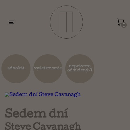
Motivácia a sebarozvoj
Umenie a dizajn
0
Životopisy a reportáže
Kuchárky
neprávom
advokát
vyšetrovanie
odsúdený/í
Mapy a cestovanie
Náboženstvo a ezoterika
Sedem dní
Steve Cavanagh