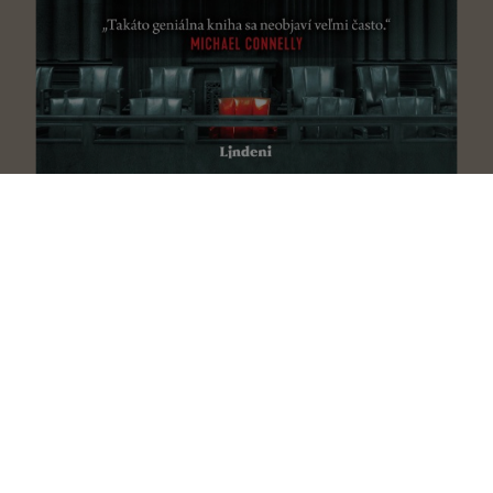
Trinásť
Steve Cavanagh
Zmenárnik
Anders de la Motte
Sklenený muž