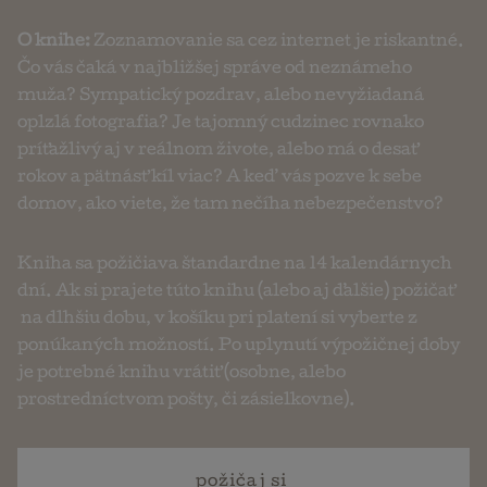
O knihe:
Zoznamovanie sa cez internet je riskantné.
Čo vás čaká v najbližšej správe od neznámeho
muža? Sympatický pozdrav, alebo nevyžiadaná
oplzlá fotografia? Je tajomný cudzinec rovnako
príťažlivý aj v reálnom živote, alebo má o desať
rokov a pätnásť kíl viac? A keď vás pozve k sebe
domov, ako viete, že tam nečíha nebezpečenstvo?
Kniha sa požičiava štandardne na 14 kalendárnych
dní. Ak si prajete túto knihu (alebo aj ďalšie) požičať
na dlhšiu dobu, v košíku pri platení si vyberte z
ponúkaných možností. Po uplynutí výpožičnej doby
je potrebné knihu vrátiť (osobne, alebo
prostredníctvom pošty, či zásielkovne).
požičaj si