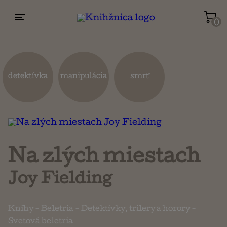
0
Životopisy a reportáže
Kuchárky
detektívka
manipulácia
smrť
Mapy a cestovanie
Náboženstvo a ezoterika
Na zlých miestach
Joy Fielding
Knihy
-
Beletria
-
Detektívky, trilery a horory
-
Svetová beletria