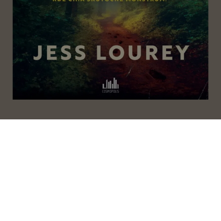
Unesené
Jess Lourey
Tichá pacientka
Alex Michaelides