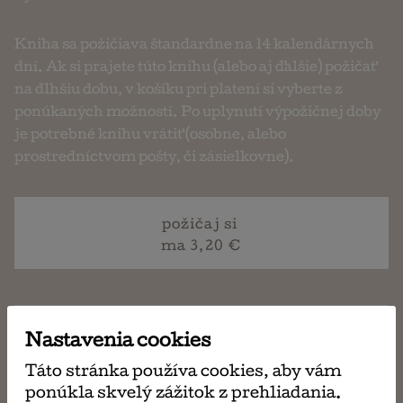
Kniha sa požičiava štandardne na 14 kalendárnych
dní. Ak si prajete túto knihu (alebo aj ďalšie) požičať
na dlhšiu dobu, v košíku pri platení si vyberte z
ponúkaných možností. Po uplynutí výpožičnej doby
je potrebné knihu vrátiť (osobne, alebo
prostredníctvom pošty, či zásielkovne).
požičaj si
ma 3,20 €
napísať
Nastavenia cookies
email
Táto stránka používa cookies, aby vám
ponúkla skvelý zážitok z prehliadania.