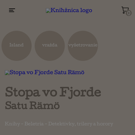
0
Životopisy a reportáže
Kuchárky
Island
vražda
vyšetrovanie
Mapy a cestovanie
Náboženstvo a ezoterika
Stopa vo Fjorde
Satu Rämö
Knihy
-
Beletria
-
Detektívky, trilery a horory