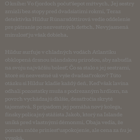
O knihe: Vo fjordoch počuť šepot mŕtvych. Jej sestry
zmizli bez stopy pred dvadsiatimi rokmi. Teraz
detektívka Hildur Rúnarsdóttirová vedie oddelenie
pre pátranie po nezvestných deťoch. Nevyjasnená
minulosť ju však dobieha.
Hildur surfuje v chladných vodách Atlantiku
obklopená drsnou islandskou prírodou, aby zabudla
na svoju najväčšiu bolesť. Čo sa stalo s jej sestrami,
ktoré sú nezvestné už vyše dvadsať rokov? Túto
otázku si Hildur kladie každý deň. Keď však lavína
odhalí pozostatky muža s podrezaným hrdlom, na
povrch vychádzajú ďalšie, desaťročia skryté
tajomstvá. S prípadom jej pomáha nový kolega,
fínsky policajný stážista Jakob, ktorý na Islande
uniká pred vlastnými démonmi. Obaja vedia, že
pomsta môže priniesť uspokojenie, ale cena za ňu je
vysoká.