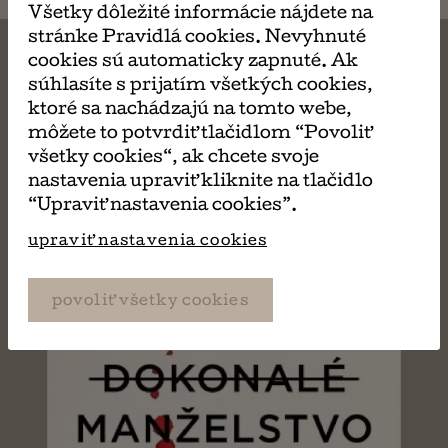
Všetky dôležité informácie nájdete na
stránke Pravidlá cookies. Nevyhnuté
cookies sú automaticky zapnuté. Ak
súhlasíte s prijatím všetkých cookies,
ktoré sa nachádzajú na tomto webe,
MÔŽE SA VÁM TIEŽ
môžete to potvrdiť tlačidlom “Povoliť
všetky cookies“, ak chcete svoje
PÁČIŤ
nastavenia upraviť kliknite na tlačidlo
“Upraviť nastavenia cookies”.
upraviť nastavenia cookies
povoliť všetky cookies