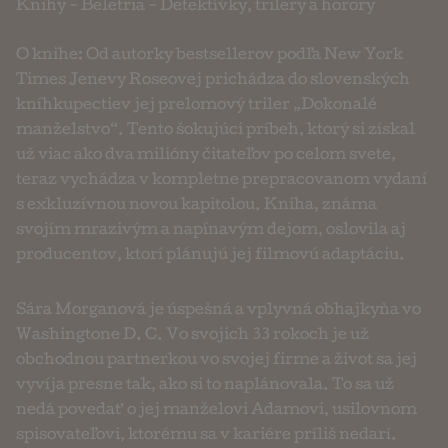
Knihy
-
Beletria
-
Detektívky, trilery a horory
O knihe: Od autorky bestsellerov podľa New York
Times Jenevy Roseovej prichádza do slovenských
kníhkupectiev jej prelomový triler „Dokonalé
manželstvo“. Tento šokujúci príbeh, ktorý si získal
už viac ako dva milióny čitateľov po celom svete,
teraz vychádza v kompletne prepracovanom vydaní
s exkluzívnou novou kapitolou. Kniha, známa
svojím mrazivým a napínavým dejom, oslovila aj
producentov, ktorí plánujú jej filmovú adaptáciu.
Sára Morganová je úspešná a vplyvná obhajkyňa vo
Washingtone D. C. Vo svojich 33 rokoch je už
obchodnou partnerkou vo svojej firme a život sa jej
vyvíja presne tak, ako si to naplánovala. To sa už
nedá povedať o jej manželovi Adamovi, usilovnom
spisovateľovi, ktorému sa v kariére príliš nedarí.