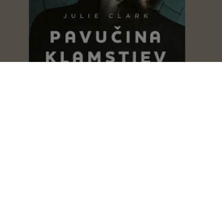
Pavučina klamstiev
Julie Clark
Never jej ani slovo
Lisa Jewell