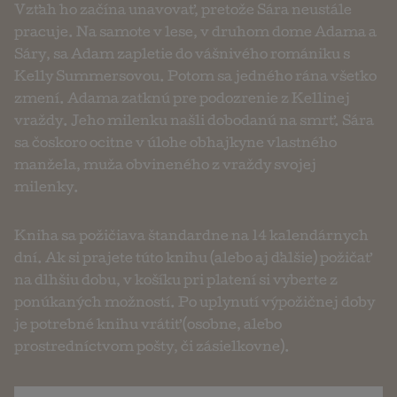
Vzťah ho začína unavovať, pretože Sára neustále
pracuje. Na samote v lese, v druhom dome Adama a
Sáry, sa Adam zapletie do vášnivého romániku s
Kelly Summersovou. Potom sa jedného rána všetko
zmení. Adama zatknú pre podozrenie z Kellinej
vraždy. Jeho milenku našli dobodanú na smrť. Sára
sa čoskoro ocitne v úlohe obhajkyne vlastného
manžela, muža obvineného z vraždy svojej
milenky.
Kniha sa požičiava štandardne na 14 kalendárnych
dní. Ak si prajete túto knihu (alebo aj ďalšie) požičať
na dlhšiu dobu, v košíku pri platení si vyberte z
ponúkaných možností. Po uplynutí výpožičnej doby
je potrebné knihu vrátiť (osobne, alebo
prostredníctvom pošty, či zásielkovne).