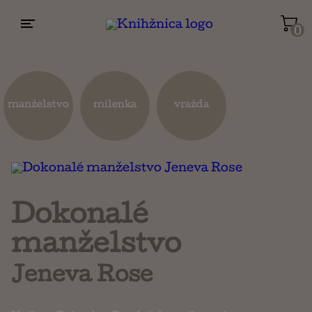
0
Životopisy a reportáže
Kuchárky
manželstvo
milenka
vražda
Mapy a cestovanie
Náboženstvo a ezoterika
Dokonalé
manželstvo
Jeneva Rose