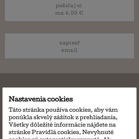
požičaj si
ma 4,00 €
napísať
email
Nastavenia cookies
MÔŽE SA VÁM TIEŽ
Táto stránka používa cookies, aby vám
ponúkla skvelý zážitok z prehliadania.
PÁČIŤ
Všetky dôležité informácie nájdete na
stránke Pravidlá cookies. Nevyhnuté