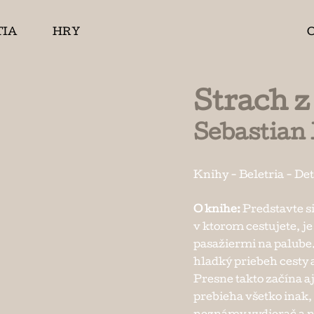
TIA
HRY
Strach z
Sebastian 
Knihy
-
Beletria
-
Det
O knihe:
Predstavte si
v ktorom cestujete, j
pasažiermi na palube.
hladký priebeh cesty a
Presne takto začína a
prebieha všetko inak,