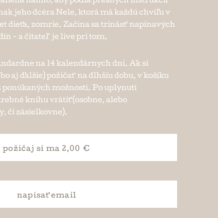
alieha naňho, aby podľa presných inštrukcií
inak jeho dcéra Nele, ktorá má každú chvíľu v
vet dieťa, zomrie. Začína sa trinásť napínavých
n - a čitateľ je live pri tom.
andardne na 14 kalendárnych dní. Ak si
ebo aj ďalšie) požičať na dlhšiu dobu, v košíku
e z ponúkaných možností. Po uplynutí
trebné knihu vrátiť (osobne, alebo
, či zásielkovne).
požičaj si
ma 2,00 €
napísať
email