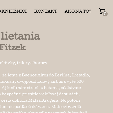
O KNIHŽNICI
KONTAKT
AKO NA TO?
0
 lietania
Fitzek
ektívky, trilery a horory
, že letíte z Buenos Aires do Berlína. Lietadlo,
e luxusný dvojposchodový airbus s vyše 600
 Aj keď máte strach z lietania, očakávate
 bezpečné pristátie v cieľovej destinácii.
j cesta doktora Matsa Krugera. No potom
 len nie podľa očakávania. Matsovi zavolá