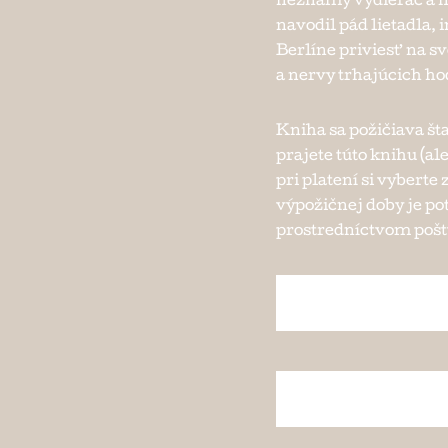
neznámy vydierač a n
navodil pád lietadla, 
Berlíne priviesť na s
a nervy trhajúcich hodí
Kniha sa požičiava št
prajete túto knihu (al
pri platení si vybert
výpožičnej doby je po
prostredníctvom pošty