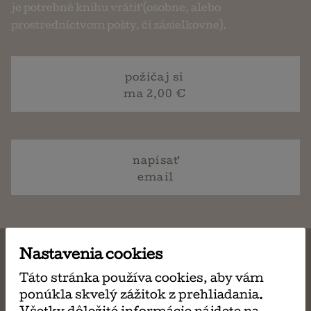
je potrebné knihu vrátiť (osobne, alebo
prostredníctvom pošty, či zásielkovne).
požičaj si
ma 2,00 €
napísať
email
Nastavenia cookies
Táto stránka používa cookies, aby vám
MÔŽE SA VÁM TIEŽ
ponúkla skvelý zážitok z prehliadania.