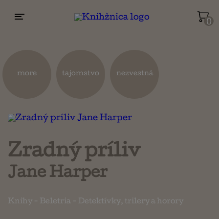
0
Životopisy a reportáže
Kuchárky
more
tajomstvo
nezvestná
Mapy a cestovanie
Náboženstvo a ezoterika
Zradný príliv
Jane Harper
Knihy
-
Beletria
-
Detektívky, trilery a horory