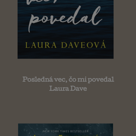
Posledná vec, čo mi povedal
Laura Dave