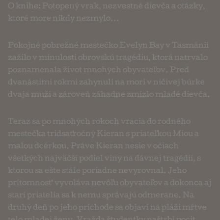
O knihe: Potopený vrak, nezvestné dievča a otázky,
ktoré more nikdy nezmylo...
Pokojné pobrežné mestečko Evelyn Bay v Tasmánii
zažilo v minulosti obrovskú tragédiu, ktorá natrvalo
poznamenala život mnohých obyvateľov. Pred
dvanástimi rokmi zahynuli na mori v ničivej búrke
dvaja muži a zároveň záhadne zmizlo mladé dievča.
Teraz sa po mnohých rokoch vracia do rodného
mestečka tridsaťročný Kieran s priateľkou Miou a
malou dcérkou. Práve Kieran nesie v očiach
všetkých najväčší podiel viny na dávnej tragédii, s
ktorou sa ešte stále poriadne nevyrovnal. Jeho
prítomnosť vyvoláva nevôľu obyvateľov a dokonca aj
starí priatelia sa k nemu správajú odmerane. Na
druhý deň po jeho príchode sa objaví na pláži mŕtve