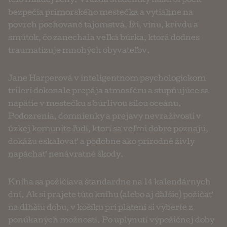
telo mladej ženy. Vražda študentky naštrbí pocit
bezpečia prímorského mestečka a vytiahne na
povrch pochované tajomstvá, lži, vinu, krivdu a
smútok, čo zanechala veľká búrka, ktorá dodnes
traumatizuje mnohých obyvateľov.
Jane Harperová v inteligentnom psychologickom
trileri dokonale prepája atmosféru a stupňujúce sa
napätie v mestečku s búrlivou silou oceánu.
Podozrenia, domnienky a prejavy nevraživosti v
úzkej komunite ľudí, ktorí sa veľmi dobre poznajú,
dokážu eskalovať a podobne ako prírodné živly
napáchať nenávratné škody.
Kniha sa požičiava štandardne na 14 kalendárnych
dní. Ak si prajete túto knihu (alebo aj ďalšie) požičať
na dlhšiu dobu, v košíku pri platení si vyberte z
ponúkaných možností. Po uplynutí výpožičnej doby